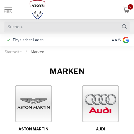
0
MENU
Physischer Laden
In 3 Raten 
4.6
/5
Startseite
/
Marken
MARKEN
ASTON MARTIN
AUDI