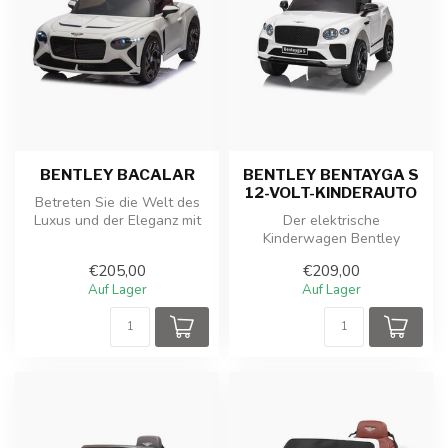
BENTLEY BACALAR
BENTLEY BENTAYGA S
12-VOLT-KINDERAUTO
Betreten Sie die Welt des
Luxus und der Eleganz mit
Der elektrische
dem Bentley Bacalar, einem
Kinderwagen Bentley
e...
Bentayga S ist ein luxuriöser
€205,00
€209,00
Mini-SUV mit r...
Auf Lager
Auf Lager