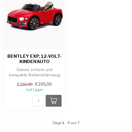
BENTLEY EXP, 12-VOLT-
KINDERAUTO
Dieses schöne und
kompakte Batteriefahrzeug
wird in Lizenz von Bentley
€195,00
€250,00
hergestel...
Auf Lager
Zeige
1
-
7
von 7