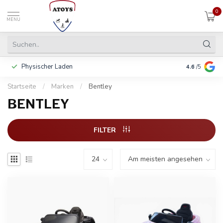
0
MENU
Physischer Laden
In 3 Raten 
4.6
/5
Startseite
/
Marken
/
Bentley
BENTLEY
FILTER