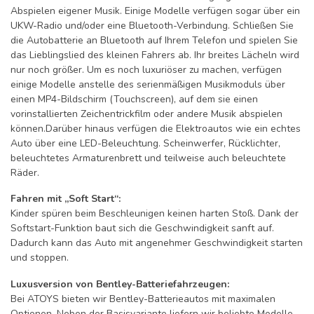
Abspielen eigener Musik. Einige Modelle verfügen sogar über ein
UKW-Radio und/oder eine Bluetooth-Verbindung. Schließen Sie
die Autobatterie an Bluetooth auf Ihrem Telefon und spielen Sie
das Lieblingslied des kleinen Fahrers ab. Ihr breites Lächeln wird
nur noch größer. Um es noch luxuriöser zu machen, verfügen
einige Modelle anstelle des serienmäßigen Musikmoduls über
einen MP4-Bildschirm (Touchscreen), auf dem sie einen
vorinstallierten Zeichentrickfilm oder andere Musik abspielen
können.Darüber hinaus verfügen die Elektroautos wie ein echtes
Auto über eine LED-Beleuchtung. Scheinwerfer, Rücklichter,
beleuchtetes Armaturenbrett und teilweise auch beleuchtete
Räder.
Fahren mit „Soft Start“:
Kinder spüren beim Beschleunigen keinen harten Stoß. Dank der
Softstart-Funktion baut sich die Geschwindigkeit sanft auf.
Dadurch kann das Auto mit angenehmer Geschwindigkeit starten
und stoppen.
Luxusversion von Bentley-Batteriefahrzeugen:
Bei ATOYS bieten wir Bentley-Batterieautos mit maximalen
Optionen. Neben der Basisvariante liefern wir beliebte Modelle