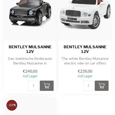
BENTLEY MULSANNE
BENTLEY MULSANNE
12V
12V
Das elektrische Kinderauto
The white Bentley Mulsanne
Bentley Mulsanne in
electric ride-on car offers
Schwarz Metallic Paint
young drivers a luxurious...
€245,00
€235,00
bietet Kin...
Auf Lager
Auf Lager
-22%