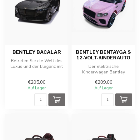
BENTLEY BACALAR
BENTLEY BENTAYGA S
12-VOLT-KINDERAUTO
Betreten Sie die Welt des
Luxus und der Eleganz mit
Der elektrische
dem Bentley Bacalar, einem
Kinderwagen Bentley
e...
Bentayga S ist ein luxuriöser
€205,00
€209,00
Mini-SUV mit r...
Auf Lager
Auf Lager