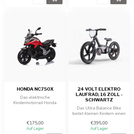
HONDA NC750X
24 VOLT ELEKTRO
LAUFRAD, 16 ZOLL -
Das elektrische
SCHWARTZ
Kindermotorrad Honda
NC750X ist eine coole und
Das Ultra Balance Bike
sportliche Miniat...
bietet kleinen Kindern einen
perfekten Start beim
€175,00
€395,00
Erlerne...
Auf Lager
Auf Lager