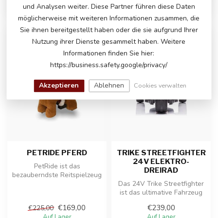
und Analysen weiter. Diese Partner führen diese Daten
möglicherweise mit weiteren Informationen zusammen, die
Sie ihnen bereitgestellt haben oder die sie aufgrund Ihrer
Nutzung ihrer Dienste gesammelt haben. Weitere
-25%
Informationen finden Sie hier:
https://business.safety.google/privacy/
Akzeptieren
Ablehnen
Cookies verwalten
PETRIDE PFERD
TRIKE STREETFIGHTER
24V ELEKTRO-
PetRide ist das
DREIRAD
bezauberndste Reitspielzeug
von ROLLZONE®. Sie
Das 24V Trike Streetfighter
können sogar Ihr ...
ist das ultimative Fahrzeug
für kleine Abenteurer, d...
€169,00
€239,00
€225,00
Auf Lager
Auf Lager