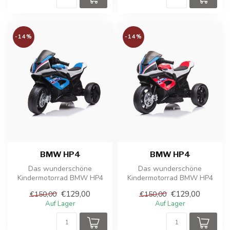
-14%
-14%
BMW HP4
BMW HP4
Das wunderschöne
Das wunderschöne
Kindermotorrad BMW HP4
Kindermotorrad BMW HP4
ist eine Nachbildung des
ist eine Nachbildung des
€129,00
€129,00
€150,00
€150,00
echten BMW Moto...
echten BMW Moto...
Auf Lager
Auf Lager