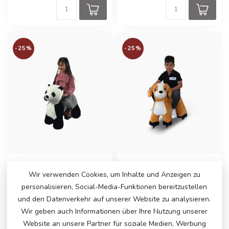
-25%
-25%
PETRIDE PANDA
PETRIDE HUND
Wir verwenden Cookies, um Inhalte und Anzeigen zu
PetRide by ROLLZONE,
PetRide ist das
personalisieren, Social-Media-Funktionen bereitzustellen
elektrisch rijdende Panda
bezauberndste Reitspielzeug
von ROLLZONE®. Sie
und den Datenverkehr auf unserer Website zu analysieren.
€169,00
€169,00
€225,00
€225,00
können sogar Ihr ...
Wir geben auch Informationen über Ihre Nutzung unserer
Auf Lager
Auf Lager
Website an unsere Partner für soziale Medien, Werbung