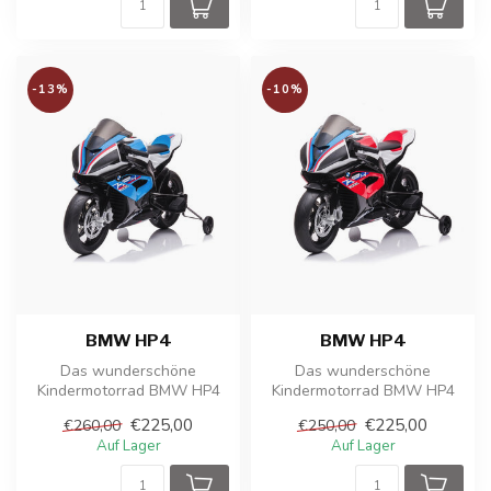
-13%
-10%
BMW HP4
BMW HP4
Das wunderschöne
Das wunderschöne
Kindermotorrad BMW HP4
Kindermotorrad BMW HP4
ist eine Nachbildung des
ist eine Nachbildung des
€225,00
€225,00
€260,00
€250,00
echten BMW Moto...
echten BMW Moto...
Auf Lager
Auf Lager