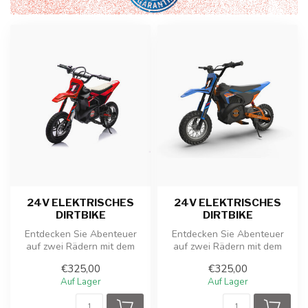
24V ELEKTRISCHES
24V ELEKTRISCHES
DIRTBIKE
DIRTBIKE
Entdecken Sie Abenteuer
Entdecken Sie Abenteuer
auf zwei Rädern mit dem
auf zwei Rädern mit dem
Elektro-Dirtbike für Kinder!
Elektro-Dirtbike für Kinder!
€325,00
€325,00
Die...
Die...
Auf Lager
Auf Lager