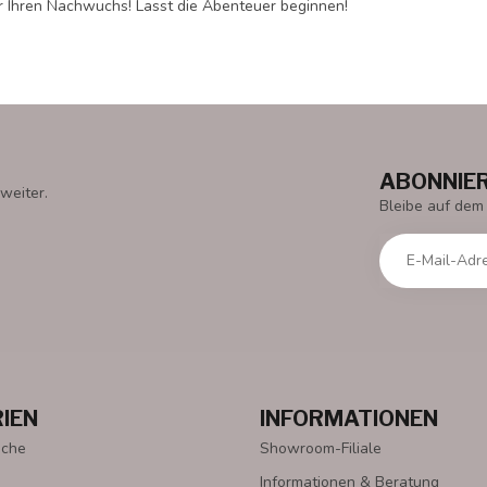
r Ihren Nachwuchs! Lasst die Abenteuer beginnen!
ABONNIER
weiter.
Bleibe auf dem
IEN
INFORMATIONEN
oche
Showroom-Filiale
Informationen & Beratung