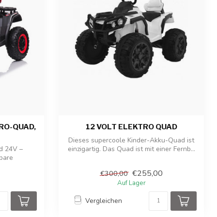
TRO-QUAD,
12 VOLT ELEKTRO QUAD
Dieses supercoole Kinder-Akku-Quad ist
ad 24V –
einzigartig. Das Quad ist mit einer Fernb...
lbare
.
€255,00
€300,00
Auf Lager
Vergleichen