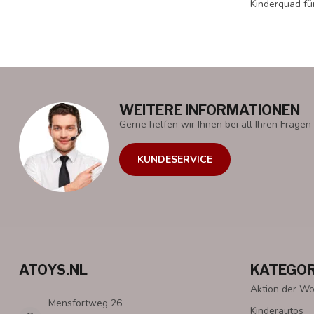
Kinderquad fü
WEITERE INFORMATIONEN
Gerne helfen wir Ihnen bei all Ihren Fragen 
KUNDESERVICE
ATOYS.NL
KATEGOR
Aktion der W
Mensfortweg 26
Kinderautos