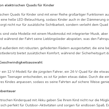
on elektrischen Quads für Kinder
ischen Quads für Kinder sind mit einer Reihe großartiger Funktionen a
 eine helle LED-Beleuchtung, sodass Kinder auch in der Dämmerung ode
orgt nicht nur für zusätzliche Sichtbarkeit, sondern verleiht dem Qua
s sind viele Modelle mit einem Musikmodul mit integrierter Musik, ab
nd während der Fahrt seine Lieblingslieder abspielen, was den Fahrspaß
d außerdem mit robusten, gefederten Rädern ausgestattet, die eine 
stledersitz bietet zusätzlichen Komfort, während der Sicherheitsgurt da
 Geschwindigkeitsauswahl
r ein 12-V-Modell für die jüngsten Fahrer, ein 24-V-Quad für die etwa
igen Teenager entscheiden, es ist für jeden etwas dabei. Durch die ei
hres Kindes anpassen, sodass es seine Fahrten auf sichere Weise geni
 Abenteuer
ktrischen Kinderquad mit Akku geben Sie Ihrem Kind nicht nur die Mögl
sich perfekt für Outdoor-Aktivitäten und sorgen für endlosen Spaß. En