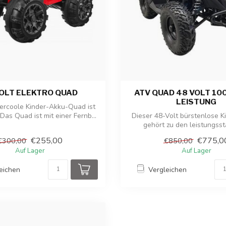
VOLT ELEKTRO QUAD
ATV QUAD 48 VOLT 10
LEISTUNG
ercoole Kinder-Akku-Quad ist
 Das Quad ist mit einer Fernb...
Dieser 48-Volt bürstenlose 
gehört zu den leistungss
Modellen...
€255,00
€775,0
€300,00
€850,00
Auf Lager
Auf Lager
eichen
Vergleichen