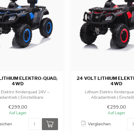
LITHIUM ELEKTRO-QUAD,
24 VOLT LITHIUM ELEK
4WD
4WD
 Elektro Kinderquad 24V –
Lithium Elektro Kinderqu
adantrieb | Einstellbare
Allradantrieb | Einstel
Geschwindigkeit | ...
Geschwindigkeit | ..
€299,00
€299,00
Auf Lager
Auf Lager
eichen
Vergleichen