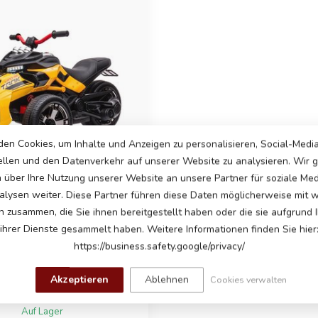
en Cookies, um Inhalte und Anzeigen zu personalisieren, Social-Medi
ellen und den Datenverkehr auf unserer Website zu analysieren. Wir
n über Ihre Nutzung unserer Website an unsere Partner für soziale Me
lysen weiter. Diese Partner führen diese Daten möglicherweise mit 
n zusammen, die Sie ihnen bereitgestellt haben oder die sie aufgrund 
 STREETFIGHTER 24V
ihrer Dienste gesammelt haben. Weitere Informationen finden Sie hier
LEKTRO-DREIRAD
https://business.safety.google/privacy/
Trike Streetfighter ist das
Fahrzeug für kleine Abenteurer,
Akzeptieren
Ablehnen
Cookies verwalten
d...
€239,00
Auf Lager