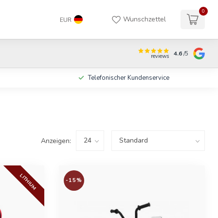
0
Wunschzettel
EUR
4.6
/5
reviews
n
Telefonischer Kundenservice
Anzeigen:
LITHIUM
-15%