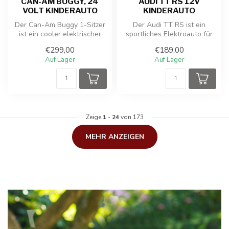
CAN-AM BUGGY, 24
AUDI TT RS 12V
VOLT KINDERAUTO
KINDERAUTO
Der Can-Am Buggy 1-Sitzer
Der Audi TT RS ist ein
ist ein cooler elektrischer
sportliches Elektroauto für
Kinderwagen mit einem leis...
Kinder mit realistischem
€299,00
€189,00
Desi...
Auf Lager
Auf Lager
Zeige
1
-
24
von 173
MEHR ANZEIGEN