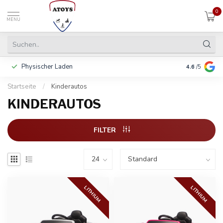
0
MENU
Physischer Laden
In 3 Raten 
4.6
/5
Startseite
/
Kinderautos
KINDERAUTOS
FILTER
LITHIUM
LITHIUM