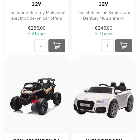
12V
12V
The white Bentley Mulsanne
Das elektrische Kinderauto
electric ride-on car offers
Bentley Mulsanne in
young drivers a luxurious...
Schwarz Metallic Paint
€235,00
€245,00
bietet Kin...
Auf Lager
Auf Lager