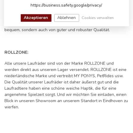
bequem mit unserem Laufrad laufen kann. Unsere Laufräder
https://business.safety.google/privacy/
werden für Kinder zwischen 2 und 5 Jahren empfohlen. Auch der
Sitz der Laufräder ist verstellbar, sodass das Laufrad mit Ihrem
Akzeptieren
Ablehnen
Cookies verwalten
Kind mitwächst. Unsere Laufräder sind nicht nur bequem und
bequem, sondern auch von guter und robuster Qualität.
ROLLZONE:
Alle unsere Laufräder sind von der Marke ROLLZONE und
werden direkt aus unserem Lager versendet. ROLLZONE ist eine
niederländische Marke und vertreibt MY PONYS, PetRides usw.
Die Qualität unserer Laufräder ist daher äußerst gut und die
Laufradtiere haben eine schöne weiche Haptik, die für eine
angenehme Spielzeit sorgt. Und wir möchten Sie einladen, einen
Blick in unseren Showroom an unserem Standort in Eindhoven zu
werfen.