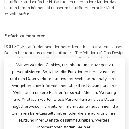
Laufräder sind einfache Hilfsmittel, mit denen Ihre Kinder das
Laufen lernen können. Mit unseren Laufrädern lernt Ihr Kind
stilvoll laufen.
Einfach zu montieren:
ROLLZONE Laufräder sind der neue Trend bei Laufrädern. Unser
Design besteht aus einem Laufrad mit Tierfell darauf. Das Design
der Laufräder sorgt dafür, dass sich das Fell der Laufradtiere
leicht entfernen lässt, sodass Sie sie in die Wäsche werfen und
Wir verwenden Cookies, um Inhalte und Anzeigen zu
problemlos wieder auf das Laufrad setzen können.
personalisieren, Social-Media-Funktionen bereitzustellen
Selbstverständlich lässt sich das Laufrad in wenigen Minuten
und den Datenverkehr auf unserer Website zu analysieren.
zusammenbauen und das ist im Handumdrehen erledigt und
Wir geben auch Informationen über Ihre Nutzung unserer
sorgt sofort für jede Menge Spaß bei Ihrem Kind.
Website an unsere Partner für soziale Medien, Werbung
und Analysen weiter. Diese Partner führen diese Daten
möglicherweise mit weiteren Informationen zusammen, die
Bequemes Gehen:
Sie ihnen bereitgestellt haben oder die sie aufgrund Ihrer
Nutzung ihrer Dienste gesammelt haben. Weitere
Unsere Laufräder sind mit 8-Zoll-Gummireifen ausgestattet, die
Informationen finden Sie hier:
zusammen mit dem weichen Sitz dafür sorgen, dass Ihr Kind