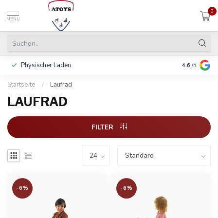
0
MENU
Physischer Laden
In 3 Raten 
4.6
/5
Startseite
/
Laufrad
LAUFRAD
FILTER
-6%
-6%