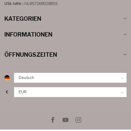
USt-IdNr.:
NL857268028B01
KATEGORIEN
INFORMATIONEN
ÖFFNUNGSZEITEN
€