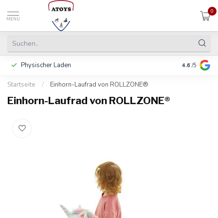
0
MENU
Physischer Laden
In 3 Raten 
4.6
/5
Startseite
/
Einhorn-Laufrad von ROLLZONE®
Einhorn-Laufrad von ROLLZONE®