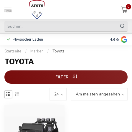
0
MENU
Physischer Laden
In 3 Raten 
4.6
/5
Startseite
/
Marken
/
Toyota
TOYOTA
FILTER