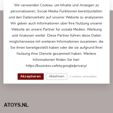
Wir verwenden Cookies, um Inhalte und Anzeigen zu
personalisieren, Social-Media-Funktionen bereitzustellen
und den Datenverkehr auf unserer Website zu analysieren.
ABONNIEREN SIE UNSEREN NEWSLETTER
Wir geben auch Informationen über Ihre Nutzung unserer
Bleibe auf dem Laufenden mit unseren Newsletter-Angeboten
Website an unsere Partner für soziale Medien, Werbung
und Analysen weiter. Diese Partner führen diese Daten
möglicherweise mit weiteren Informationen zusammen, die
Sie ihnen bereitgestellt haben oder die sie aufgrund Ihrer
Nutzung ihrer Dienste gesammelt haben. Weitere
WEITERE INFORMATIONEN
Informationen finden Sie hier:
Gerne helfen wir Ihnen bei all Ihren Fragen weiter.
https://business.safety.google/privacy/
KUNDESERVICE
Akzeptieren
Ablehnen
Cookies verwalten
ATOYS.NL