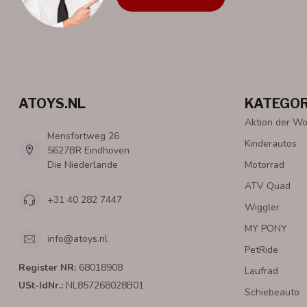
ATOYS.NL
KATEGOR
Aktion der W
Mensfortweg 26
Kinderautos
5627BR Eindhoven
Die Niederlande
Motorrad
ATV Quad
+31 40 282 7447
Wiggler
MY PONY
info@atoys.nl
PetRide
Register NR:
68018908
Laufrad
USt-IdNr.:
NL857268028B01
Schiebeauto