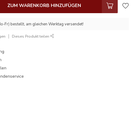
ZUM WARENKORB HINZUFÜGEN
o-Fr) bestellt, am gleichen Werktag versendet!
gen
Dieses Produkt teilen
ung
n
hlen
undenservice