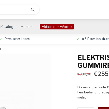
Katalog
Marken
Aktion der Woche
Physischer Laden
In 3 Raten bezahle
g
ELEKTRI
GUMMIRE
€255
€300,00
Dieses supercoole Ki
Fernbedienung ausg
mehr
.