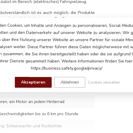
alist im Bereich (elektrisches) Fahrspielzeug.
lbstverständlich ist es auch möglich, die Produkte
n
und die
Abholadresse
an. Bei Fragen zu einem
en Cookies, um Inhalte und Anzeigen zu personalisieren, Social-Medi
ellen und den Datenverkehr auf unserer Website zu analysieren. Wir
n über Ihre Nutzung unserer Website an unsere Partner für soziale Me
lysen weiter. Diese Partner führen diese Daten möglicherweise mit 
te
n zusammen, die Sie ihnen bereitgestellt haben oder die sie aufgrund 
ihrer Dienste gesammelt haben. Weitere Informationen finden Sie hier
3
https://business.safety.google/privacy/
Akzeptieren
Ablehnen
Cookies verwalten
ku
ren, ein Motor an jedem Hinterrad
 Geschwindigkeiten bis zu 6 km pro Stunde
g: Scheinwerfer und Rücklichter