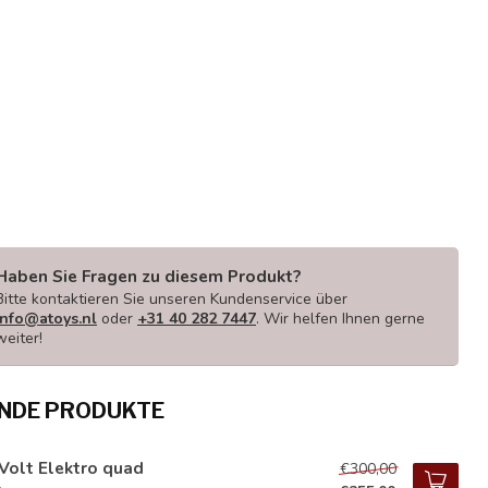
Haben Sie Fragen zu diesem Produkt?
Bitte kontaktieren Sie unseren Kundenservice über
info@atoys.nl
oder
+31 40 282 7447
. Wir helfen Ihnen gerne
weiter!
NDE PRODUKTE
Volt Elektro quad
€300,00