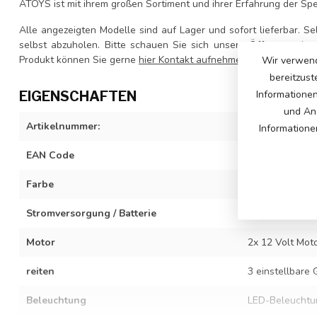
ATOYS ist mit ihrem großen Sortiment und ihrer Erfahrung der Spezi
Alle angezeigten Modelle sind auf Lager und sofort lieferbar. Se
selbst abzuholen. Bitte schauen Sie sich unsere
Öffnungszeite
Produkt können Sie gerne
hier Kontakt aufnehmen
.
Wir verwend
bereitzust
EIGENSCHAFTEN
Informatione
und Ana
Artikelnummer:
BDM0906A-whi
Informatione
EAN Code
714114996104
Farbe
Weiß
Stromversorgung / Batterie
12 Volt 7Ah Ak
Motor
2x 12 Volt Moto
reiten
3 einstellbare
Beleuchtung
LED-Beleuchtun