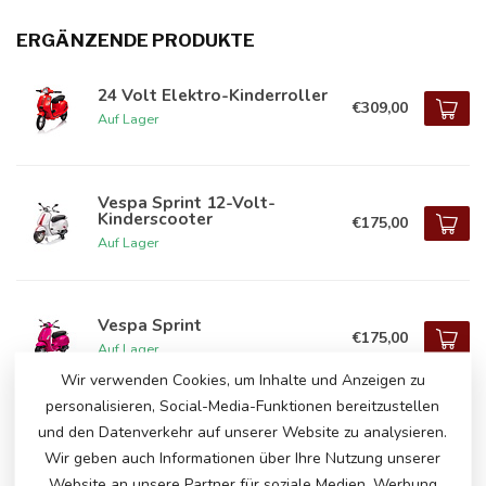
ERGÄNZENDE PRODUKTE
24 Volt Elektro-Kinderroller
€309,00
Auf Lager
Vespa Sprint 12-Volt-
Kinderscooter
€175,00
Auf Lager
Vespa Sprint
€175,00
Auf Lager
Wir verwenden Cookies, um Inhalte und Anzeigen zu
personalisieren, Social-Media-Funktionen bereitzustellen
und den Datenverkehr auf unserer Website zu analysieren.
HABEN SIE FRAGEN ZU DIESEM
Wir geben auch Informationen über Ihre Nutzung unserer
PRODUKT?
Website an unsere Partner für soziale Medien, Werbung