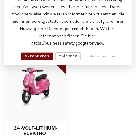
Bitte kontaktieren Sie unseren Kundenservice
und Analysen weiter. Diese Partner führen diese Daten
über
info@atoys.nl
oder
+31 40 282 7447
. Wir
helfen Ihnen gerne weiter!
möglicherweise mit weiteren Informationen zusammen, die
Sie ihnen bereitgestellt haben oder die sie aufgrund Ihrer
Nutzung ihrer Dienste gesammelt haben. Weitere
Informationen finden Sie hier:
ZULETZT ANGESEHEN
https://business.safety.google/privacy/
Akzeptieren
Ablehnen
LITHIUM
Cookies verwalten
24-VOLT-LITHIUM-
ELEKTRO-