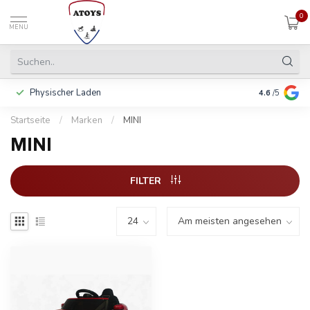
0
MENU
Physischer Laden
In 3 Raten 
4.6
/5
Startseite
/
Marken
/
MINI
MINI
FILTER