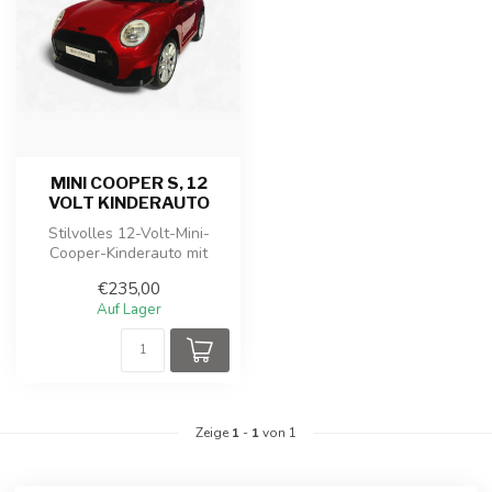
MINI COOPER S, 12
VOLT KINDERAUTO
Stilvolles 12-Volt-Mini-
Cooper-Kinderauto mit
Gummireifen, Lichtern und
€235,00
Musik. A...
Auf Lager
Zeige
1
-
1
von 1