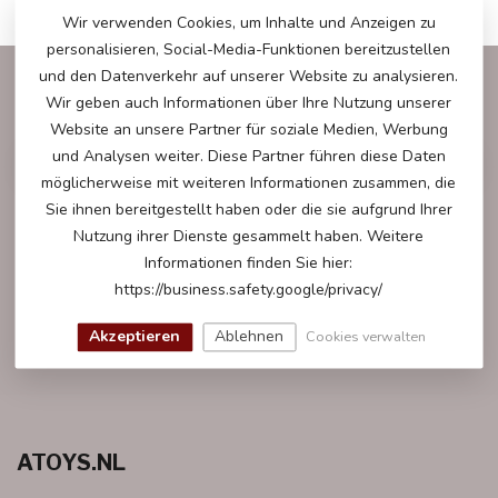
Wir verwenden Cookies, um Inhalte und Anzeigen zu
personalisieren, Social-Media-Funktionen bereitzustellen
und den Datenverkehr auf unserer Website zu analysieren.
ABONNIEREN SIE UNSEREN NEWSLETTER
Wir geben auch Informationen über Ihre Nutzung unserer
Bleibe auf dem Laufenden mit unseren Newsletter-Angeboten
Website an unsere Partner für soziale Medien, Werbung
und Analysen weiter. Diese Partner führen diese Daten
möglicherweise mit weiteren Informationen zusammen, die
Sie ihnen bereitgestellt haben oder die sie aufgrund Ihrer
Nutzung ihrer Dienste gesammelt haben. Weitere
WEITERE INFORMATIONEN
Informationen finden Sie hier:
Gerne helfen wir Ihnen bei all Ihren Fragen weiter.
https://business.safety.google/privacy/
KUNDESERVICE
Akzeptieren
Ablehnen
Cookies verwalten
ATOYS.NL