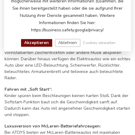
möglicherweise mit weiteren Informationen zusammen, die
sowie ein Musikmodul mit verschiedenen Eingängen zum
Sie ihnen bereitgestellt haben oder die sie aufgrund Ihrer
Abspielen eigener Musik. Einige Modelle verfügen sogar über ein
UKW-Radio und/oder eine Bluetooth-Verbindung. Schließen Sie
Nutzung ihrer Dienste gesammelt haben. Weitere
die Autobatterie an Bluetooth auf Ihrem Telefon und spielen Sie
Informationen finden Sie hier:
das Lieblingslied des kleinen Fahrers ab. Ihr breites Lächeln wird
https://business.safety.google/privacy/
nur noch größer. Um es noch luxuriöser zu machen, verfügen
einige Modelle anstelle des serienmäßigen Musikmoduls über
Akzeptieren
Ablehnen
Cookies verwalten
einen MP4-Bildschirm (Touchscreen), auf dem sie einen
vorinstallierten Zeichentrickfilm oder andere Musik abspielen
können. Darüber hinaus verfügen die Elektroautos wie ein echtes
Auto über eine LED-Beleuchtung. Scheinwerfer, Rücklichter,
beleuchtetes Armaturenbrett und teilweise auch beleuchtete
Räder.
Fahren mit „Soft Start“:
Kinder spüren beim Beschleunigen keinen harten Stoß. Dank der
Softstart-Funktion baut sich die Geschwindigkeit sanft auf.
Dadurch kann das Auto mit angenehmer Geschwindigkeit starten
und stoppen.
Luxusversion von McLaren-Batteriefahrzeugen:
Bei ATOYS bieten wir McLaren-Batterieautos mit maximalen