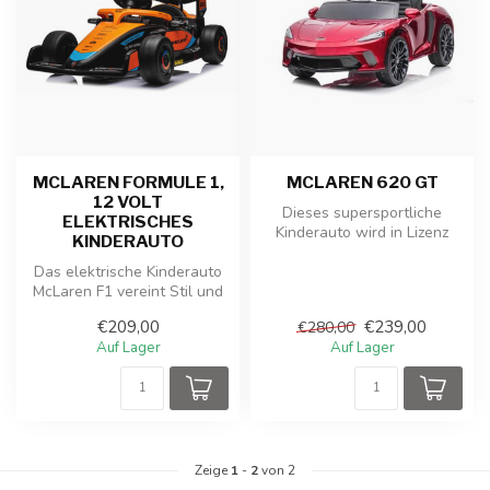
MCLAREN FORMULE 1,
MCLAREN 620 GT
12 VOLT
Dieses supersportliche
ELEKTRISCHES
Kinderauto wird in Lizenz
KINDERAUTO
von McLaren hergestellt.
Das elektrische Kinderauto
Der Mc...
McLaren F1 vereint Stil und
Geschwindigkeit in einer ...
€209,00
€239,00
€280,00
Auf Lager
Auf Lager
Zeige
1
-
2
von 2