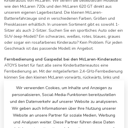
Kinderautos von McLaren. Wir liefern die beliebtesten Modelle
wie den McLaren 720s und den McLaren 620 GT direkt aus
unserem eigenen Lagerbestand. Die kleinen McLaren-
Batteriefahrzeuge sind in verschiedenen Farben, Größen und
Preisklassen erhältlich. In unserem Sortiment gibt es sowohl 1-
Sitzer als auch 2-Sitzer. Suchen Sie ein sportliches Auto oder ein
SUV-Jeep-Modell? Ein schwarzes, weißes, rotes, blaues, graues
oder sogar ein rosafarbenes Kinderauto? Kein Problem. Für jeden
Geschmack ist das passende Modell im Angebot.
Fernbedienung und Gaspedal bei den McLaren-Kinderautos:
ATOYS bietet für fast alle seine Kinderbatterieautos eine
Fernbedienung an. Mit der mitgelieferten 2,4-GHz-Fernbedienung
können Sie den kleinen McLaren vorwärts, rückwärts, links und
rechts steuern. Sie können die Geschwindigkeit anpassen und
Wir verwenden Cookies, um Inhalte und Anzeigen zu
das Auto bei Bedarf anhalten. Natürlich kann der kleine Fahrer
personalisieren, Social-Media-Funktionen bereitzustellen
auch selbst beschleunigen, sobald er das Gaspedal erreichen
kann. Das Lenkrad steuert das Auto selbst. So erleben sie die
und den Datenverkehr auf unserer Website zu analysieren.
Fahrt ihres Lebens mit einem breiten Lächeln.
Wir geben auch Informationen über Ihre Nutzung unserer
Website an unsere Partner für soziale Medien, Werbung
Schnickschnack an einem McLaren!
und Analysen weiter. Diese Partner führen diese Daten
Alle Kinderautos verfügen über eine Hupe und Musiktasten