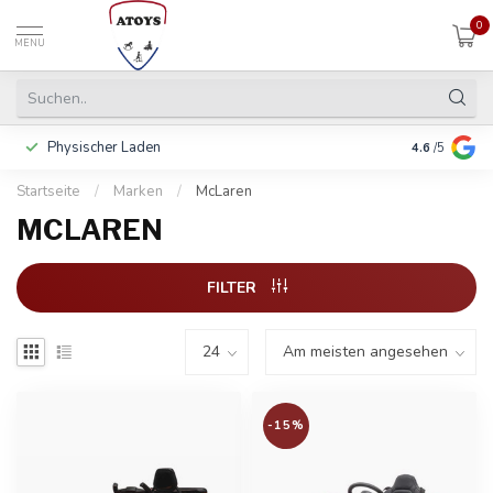
0
MENU
Physischer Laden
In 3 Raten 
4.6
/5
Startseite
/
Marken
/
McLaren
MCLAREN
FILTER
-15%