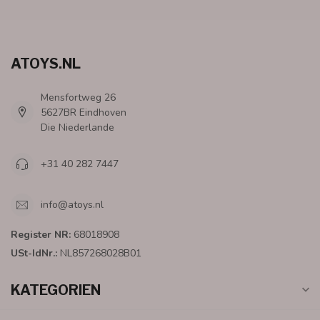
ATOYS.NL
Mensfortweg 26
5627BR Eindhoven
Die Niederlande
+31 40 282 7447
info@atoys.nl
Register NR:
68018908
USt-IdNr.:
NL857268028B01
KATEGORIEN