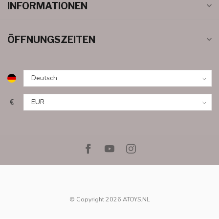
INFORMATIONEN
ÖFFNUNGSZEITEN
€
© Copyright 2026 ATOYS.NL