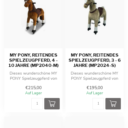
MY PONY, REITENDES
MY PONY, REITENDES
SPIELZEUGPFERD, 4 -
SPIELZEUGPFERD, 3 - 6
10 JAHRE (MP2040-M)
JAHRE (MP2024-S)
Dieses wunderschöne MY
Dieses wunderschöne MY
PONY Spielzeugpferd von
PONY Spielzeugpferd von
ROLLZONE ® bewegt sich
ROLLZONE® bewegt sich
€215,00
€195,00
durch eine...
durch eine ...
Auf Lager
Auf Lager