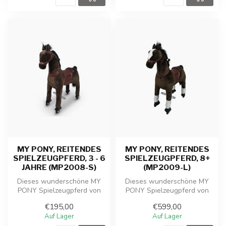
MY PONY, REITENDES
MY PONY, REITENDES
SPIELZEUGPFERD, 3 - 6
SPIELZEUGPFERD, 8+
JAHRE (MP2008-S)
(MP2009-L)
Dieses wunderschöne MY
Dieses wunderschöne MY
PONY Spielzeugpferd von
PONY Spielzeugpferd von
ROLLZONE® bewegt sich
ROLLZONE® bewegt sich
€195,00
€599,00
durch eine ...
durch eine ...
Auf Lager
Auf Lager