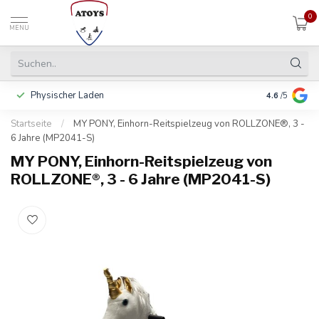
0
MENU
Physischer Laden
In 3 Raten 
4.6
/5
Startseite
/
MY PONY, Einhorn-Reitspielzeug von ROLLZONE®, 3 -
6 Jahre (MP2041-S)
MY PONY, Einhorn-Reitspielzeug von
ROLLZONE®, 3 - 6 Jahre (MP2041-S)