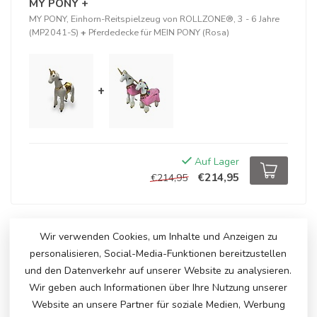
MY PONY +
MY PONY, Einhorn-Reitspielzeug von ROLLZONE®, 3 - 6 Jahre
(MP2041-S)
+
Pferdedecke für MEIN PONY (Rosa)
+
Auf Lager
€214,95
€214,95
ERGÄNZENDE PRODUKTE
Wir verwenden Cookies, um Inhalte und Anzeigen zu
personalisieren, Social-Media-Funktionen bereitzustellen
MY PONY, reitendes
Spielzeugpferd, 3 - 6 Jahre
und den Datenverkehr auf unserer Website zu analysieren.
€195,00
(MP2008-S)
Wir geben auch Informationen über Ihre Nutzung unserer
Auf Lager
Website an unsere Partner für soziale Medien, Werbung