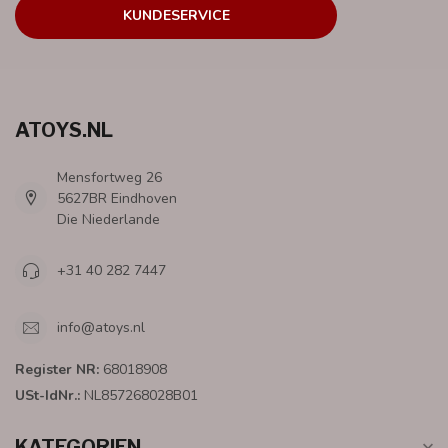
KUNDESERVICE
ATOYS.NL
Mensfortweg 26
5627BR Eindhoven
Die Niederlande
+31 40 282 7447
info@atoys.nl
Register NR:
68018908
USt-IdNr.:
NL857268028B01
KATEGORIEN