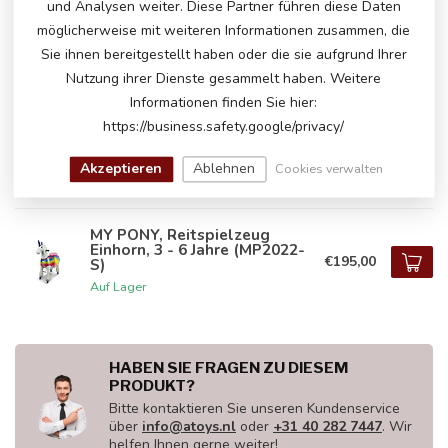
und Analysen weiter. Diese Partner führen diese Daten
MY PONY, reitendes zebra, 3 -
möglicherweise mit weiteren Informationen zusammen, die
6 Jahre (MP2001-S)
€195,00
Sie ihnen bereitgestellt haben oder die sie aufgrund Ihrer
Auf Lager
Nutzung ihrer Dienste gesammelt haben. Weitere
Informationen finden Sie hier:
https://business.safety.google/privacy/
MY PONY ®,
Elefantenreitspielzeug 3 - 6
€155,00
Jahre (ATS2011)
Akzeptieren
Ablehnen
Cookies verwalten
Auf Lager
MY PONY, Reitspielzeug
Einhorn, 3 - 6 Jahre (MP2022-
€195,00
S)
Auf Lager
HABEN SIE FRAGEN ZU DIESEM
PRODUKT?
Bitte kontaktieren Sie unseren Kundenservice
über
info@atoys.nl
oder
+31 40 282 7447
. Wir
helfen Ihnen gerne weiter!