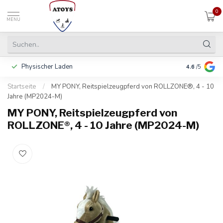
0
MENU
Physischer Laden
In 3 Raten 
4.6
/5
Startseite
/
MY PONY, Reitspielzeugpferd von ROLLZONE®, 4 - 10
Jahre (MP2024-M)
MY PONY, Reitspielzeugpferd von
ROLLZONE®, 4 - 10 Jahre (MP2024-M)