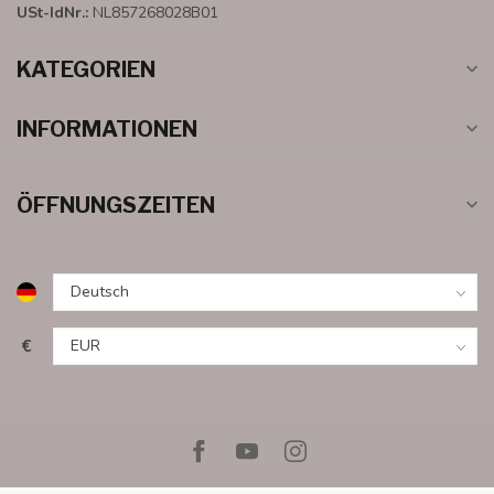
USt-IdNr.:
NL857268028B01
KATEGORIEN
INFORMATIONEN
ÖFFNUNGSZEITEN
€