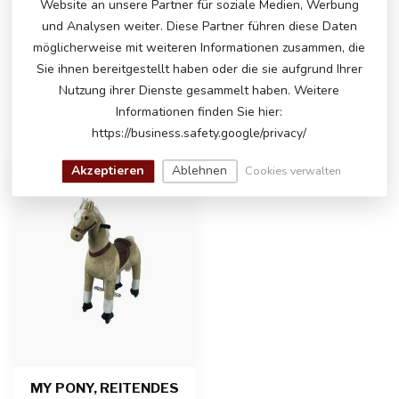
PRODUKT?
Website an unsere Partner für soziale Medien, Werbung
Bitte kontaktieren Sie unseren Kundenservice
und Analysen weiter. Diese Partner führen diese Daten
über
info@atoys.nl
oder
+31 40 282 7447
. Wir
möglicherweise mit weiteren Informationen zusammen, die
helfen Ihnen gerne weiter!
Sie ihnen bereitgestellt haben oder die sie aufgrund Ihrer
Nutzung ihrer Dienste gesammelt haben. Weitere
Informationen finden Sie hier:
ZULETZT ANGESEHEN
https://business.safety.google/privacy/
Akzeptieren
Ablehnen
Cookies verwalten
MY PONY, REITENDES