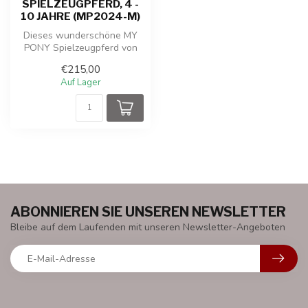
SPIELZEUGPFERD, 4 -
10 JAHRE (MP2024-M)
Dieses wunderschöne MY
PONY Spielzeugpferd von
ROLLZONE® bewegt sich
€215,00
durch eine ...
Auf Lager
ABONNIEREN SIE UNSEREN NEWSLETTER
Bleibe auf dem Laufenden mit unseren Newsletter-Angeboten