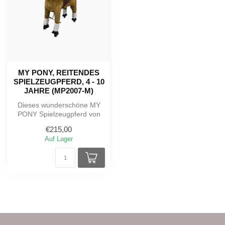
MY PONY, REITENDES
SPIELZEUGPFERD, 4 - 10
JAHRE (MP2007-M)
Dieses wunderschöne MY
PONY Spielzeugpferd von
ROLLZONE® bewegt sich
€215,00
durch eine ...
Auf Lager