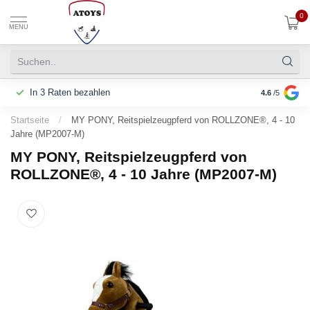
0
MENU
In 3 Raten bezahlen
Telefonisc
4.6
/5
Startseite
/
MY PONY, Reitspielzeugpferd von ROLLZONE®, 4 - 10
Jahre (MP2007-M)
MY PONY, Reitspielzeugpferd von
ROLLZONE®, 4 - 10 Jahre (MP2007-M)