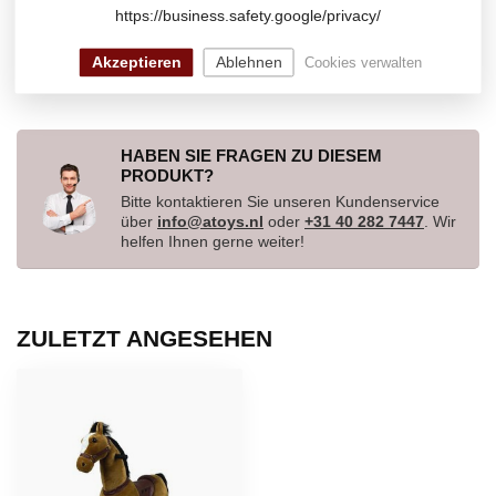
https://business.safety.google/privacy/
MY PONY, reitendes zebra, 4 -
10 Jahre (MP2001-M)
€215,00
Auf Lager
Akzeptieren
Ablehnen
Cookies verwalten
HABEN SIE FRAGEN ZU DIESEM
PRODUKT?
Bitte kontaktieren Sie unseren Kundenservice
über
info@atoys.nl
oder
+31 40 282 7447
. Wir
helfen Ihnen gerne weiter!
ZULETZT ANGESEHEN