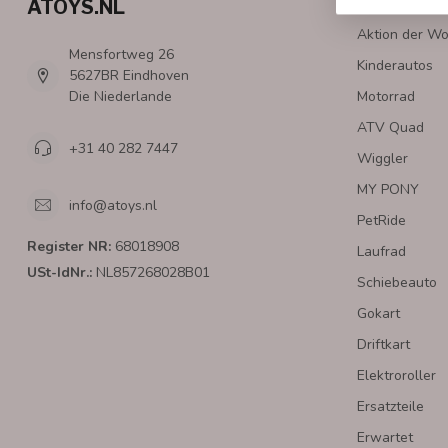
ATOYS.NL
KATEGOR
Aktion der W
Mensfortweg 26
Kinderautos
5627BR Eindhoven
Die Niederlande
Motorrad
ATV Quad
+31 40 282 7447
Wiggler
MY PONY
info@atoys.nl
PetRide
Register NR:
68018908
Laufrad
USt-IdNr.:
NL857268028B01
Schiebeauto
Gokart
Driftkart
Elektroroller
Ersatzteile
Erwartet