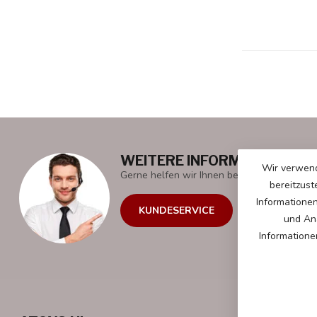
WEITERE INFORMATIONEN
Wir verwend
Gerne helfen wir Ihnen bei all Ihren Fragen 
bereitzust
Informatione
KUNDESERVICE
und Ana
Informatione