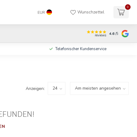
0
Wunschzettel
EUR
4.6
/5
reviews
n
Telefonischer Kundenservice
Anzeigen:
EFUNDEN!
EN