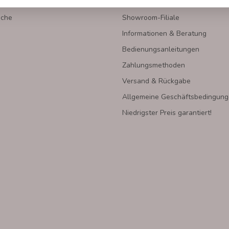
IEN
INFORMATIONEN
oche
Showroom-Filiale
Informationen & Beratung
Bedienungsanleitungen
Zahlungsmethoden
Versand & Rückgabe
Allgemeine Geschäftsbedingun
Niedrigster Preis garantiert!