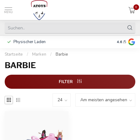
0
MENU
Physischer Laden
In 3 Raten 
4.6
/5
Startseite
/
Marken
/
Barbie
BARBIE
FILTER