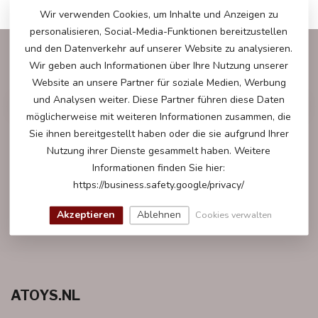
Wir verwenden Cookies, um Inhalte und Anzeigen zu
personalisieren, Social-Media-Funktionen bereitzustellen
und den Datenverkehr auf unserer Website zu analysieren.
ABONNIEREN SIE UNSEREN NEWSLETTER
Wir geben auch Informationen über Ihre Nutzung unserer
Bleibe auf dem Laufenden mit unseren Newsletter-Angeboten
Website an unsere Partner für soziale Medien, Werbung
und Analysen weiter. Diese Partner führen diese Daten
möglicherweise mit weiteren Informationen zusammen, die
Sie ihnen bereitgestellt haben oder die sie aufgrund Ihrer
Nutzung ihrer Dienste gesammelt haben. Weitere
WEITERE INFORMATIONEN
Informationen finden Sie hier:
Gerne helfen wir Ihnen bei all Ihren Fragen weiter.
https://business.safety.google/privacy/
KUNDESERVICE
Akzeptieren
Ablehnen
Cookies verwalten
ATOYS.NL