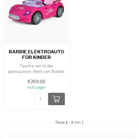
BARBIE ELEKTROAUTO
FÜR KINDER
Tauche ein in die
glamouröse Welt von Barbie
mit diesem
€269,00
atemberaubenden elektris...
Auf Lager
Zeige
1
-
1
von 1