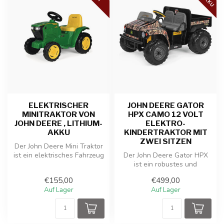
ELEKTRISCHER
JOHN DEERE GATOR
MINITRAKTOR VON
HPX CAMO 12 VOLT
JOHN DEERE , LITHIUM-
ELEKTRO-
AKKU
KINDERTRAKTOR MIT
ZWEI SITZEN
Der John Deere Mini Traktor
ist ein elektrisches Fahrzeug
Der John Deere Gator HPX
für Kinder von 2 bis 4...
ist ein robustes und
vielseitiges Elektrofahrzeug
€155,00
€499,00
für K...
Auf Lager
Auf Lager