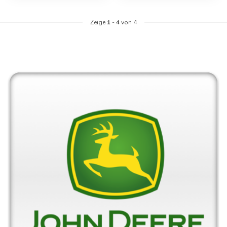
Zeige
1
-
4
von 4