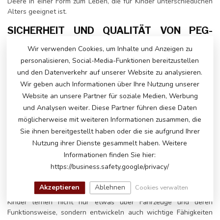
Deere in einer Form zum Leben, die für Kinder unterschiedlichen
Alters geeignet ist.
SICHERHEIT UND QUALITÄT VON PEG-
PEREGO JOHN DEERE
Wir verwenden Cookies, um Inhalte und Anzeigen zu
RUTSCHFAHRZEUGEN
personalisieren, Social-Media-Funktionen bereitzustellen
Sicherheit steht bei Peg-Perego immer an erster Stelle. Das
und den Datenverkehr auf unserer Website zu analysieren.
Spielzeug ist aus langlebigen Materialien gefertigt, die
Wir geben auch Informationen über Ihre Nutzung unserer
intensivem Gebrauch standhalten, und alle Fahrzeuge sind mit
Website an unsere Partner für soziale Medien, Werbung
fortschrittlichen Sicherheitsmerkmalen ausgestattet. Die John
und Analysen weiter. Diese Partner führen diese Daten
Deere Rutschfahrzeuge von Peg-Perego haben stabile Räder,
robuste Konstruktionen und leicht zu bedienende Pedalsysteme.
möglicherweise mit weiteren Informationen zusammen, die
Außerdem sind die Fahrzeuge mit Traktionsrädern ausgestattet,
Sie ihnen bereitgestellt haben oder die sie aufgrund Ihrer
sodass Kinder problemlos auf verschiedenen Untergründen
Nutzung ihrer Dienste gesammelt haben. Weitere
fahren können, von Gras bis Sand.
Informationen finden Sie hier:
LEHREN UND SPASS
https://business.safety.google/privacy/
Neben dem Spaß, den Kinder beim Fahren mit ihrem John Deere
Akzeptieren
Ablehnen
Cookies verwalten
Spielzeugfahrzeug haben, bietet es auch pädagogische Vorteile.
Kinder lernen nicht nur etwas über Fahrzeuge und deren
Funktionsweise, sondern entwickeln auch wichtige Fähigkeiten