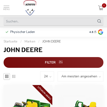
0
MENU
Physischer Laden
In 3 Raten 
4.6
/5
Startseite
/
Marken
/
JOHN DEERE
JOHN DEERE
FILTER
LITHIUM-AKKU