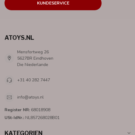
KUNDESERVICE
ATOYS.NL
Mensfortweg 26
5627BR Eindhoven
Die Niederlande
+31 40 282 7447
info@atoys.nl
Register NR:
68018908
USt-IdNr.:
NL857268028B01
KATEGORIEN