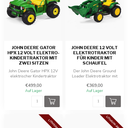
JOHN DEERE GATOR
JOHN DEERE 12 VOLT
HPX 12 VOLT ELEKTRO-
ELEKTROTRAKTOR
KINDERTRAKTOR MIT
FÜR KINDER MIT
ZWEI SITZEN
SCHAUFEL
John Deere Gator HPX 12V
Der John Deere Ground
elektrischer Kindertraktor
Loader Elektrotraktor mit
mit starker Batterie,
einem voll funktionsfähigen
€499,00
€369,00
Geländ...
Bagg...
Auf Lager
Auf Lager
LITHIUM-AKKU
LITHIUM