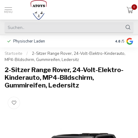
0
MENU
Physischer Laden
In 3 Raten 
4.6
/5
Startseite
/
2-Sitzer Range Rover, 24-Volt-Elektro-Kinderauto,
MP4-Bildschirm, Gummireifen, Ledersitz
2-Sitzer Range Rover, 24-Volt-Elektro-
Kinderauto, MP4-Bildschirm,
Gummireifen, Ledersitz