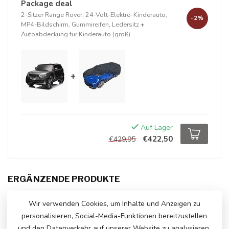
Package deal
2-Sitzer Range Rover, 24-Volt-Elektro-Kinderauto,
-2%
MP4-Bildschirm, Gummireifen, Ledersitz
+
Autoabdeckung für Kinderauto (groß)
+
Auf Lager
€422,50
€429,95
ERGÄNZENDE PRODUKTE
Range Rover Evoque, 12-Volt-
Wir verwenden Cookies, um Inhalte und Anzeigen zu
Kinderauto
€239,00
personalisieren, Social-Media-Funktionen bereitzustellen
Auf Lager
und den Datenverkehr auf unserer Website zu analysieren.