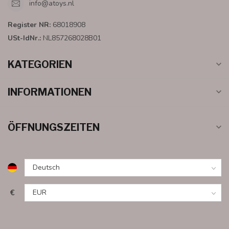
info@atoys.nl
Register NR:
68018908
USt-IdNr.:
NL857268028B01
KATEGORIEN
INFORMATIONEN
ÖFFNUNGSZEITEN
€