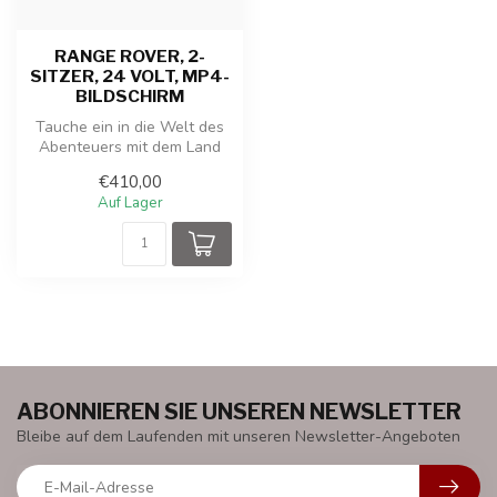
RANGE ROVER, 2-
SITZER, 24 VOLT, MP4-
BILDSCHIRM
Tauche ein in die Welt des
Abenteuers mit dem Land
Rover Range Rover
€410,00
Kinderauto!...
Auf Lager
ABONNIEREN SIE UNSEREN NEWSLETTER
Bleibe auf dem Laufenden mit unseren Newsletter-Angeboten