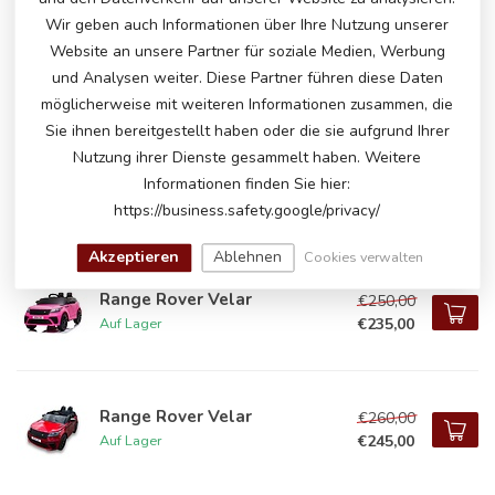
Wir geben auch Informationen über Ihre Nutzung unserer
Website an unsere Partner für soziale Medien, Werbung
Range Rover Evoque, 12-
€300,00
Volt-Kinderauto
und Analysen weiter. Diese Partner führen diese Daten
€249,00
Auf Lager
möglicherweise mit weiteren Informationen zusammen, die
Sie ihnen bereitgestellt haben oder die sie aufgrund Ihrer
Nutzung ihrer Dienste gesammelt haben. Weitere
Range Rover Velar, 12-Volt-
€250,00
Informationen finden Sie hier:
Kinderauto
€235,00
https://business.safety.google/privacy/
Auf Lager
Akzeptieren
Ablehnen
Cookies verwalten
Range Rover Velar
€250,00
€235,00
Auf Lager
Range Rover Velar
€260,00
€245,00
Auf Lager