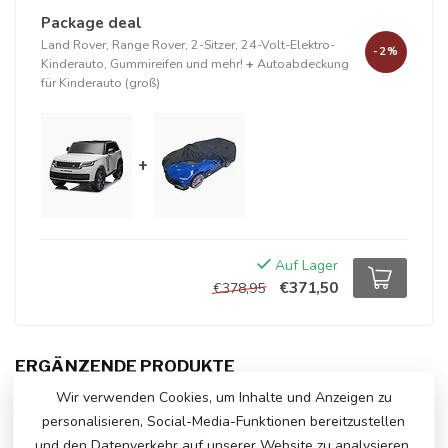
Package deal
Land Rover, Range Rover, 2-Sitzer, 24-Volt-Elektro-
-2%
Kinderauto, Gummireifen und mehr!
+
Autoabdeckung
für Kinderauto (groß)
+
Auf Lager
€371,50
€378,95
ERGÄNZENDE PRODUKTE
Wir verwenden Cookies, um Inhalte und Anzeigen zu
Range Rover, 2-Sitzer
€420,00
personalisieren, Social-Media-Funktionen bereitzustellen
€375,00
Auf Lager
und den Datenverkehr auf unserer Website zu analysieren.