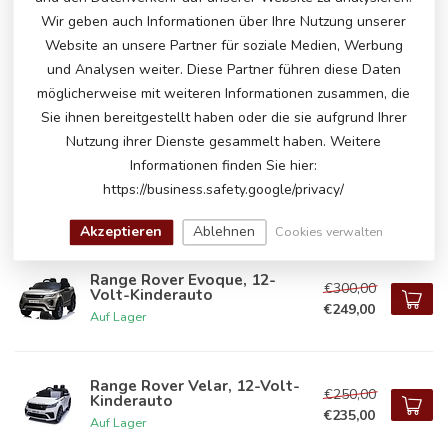
Wir geben auch Informationen über Ihre Nutzung unserer
Website an unsere Partner für soziale Medien, Werbung
Range Rover Evoque, 12-Volt-
und Analysen weiter. Diese Partner führen diese Daten
Kinderauto
€239,00
möglicherweise mit weiteren Informationen zusammen, die
Auf Lager
Sie ihnen bereitgestellt haben oder die sie aufgrund Ihrer
Nutzung ihrer Dienste gesammelt haben. Weitere
Informationen finden Sie hier:
Range Rover Evoque, 12-Volt-
Kinderauto
https://business.safety.google/privacy/
€239,00
Auf Lager
Akzeptieren
Ablehnen
Cookies verwalten
Range Rover Evoque, 12-
€300,00
Volt-Kinderauto
€249,00
Auf Lager
Range Rover Velar, 12-Volt-
€250,00
Kinderauto
€235,00
Auf Lager