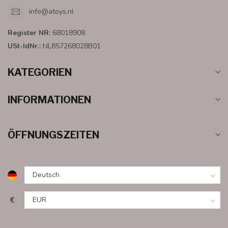
info@atoys.nl
Register NR:
68018908
USt-IdNr.:
NL857268028B01
KATEGORIEN
INFORMATIONEN
ÖFFNUNGSZEITEN
€