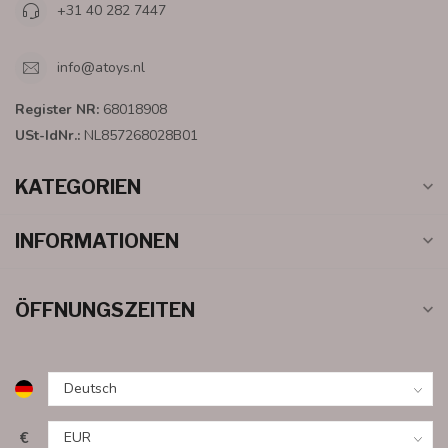
+31 40 282 7447
info@atoys.nl
Register NR:
68018908
USt-IdNr.:
NL857268028B01
KATEGORIEN
INFORMATIONEN
ÖFFNUNGSZEITEN
€