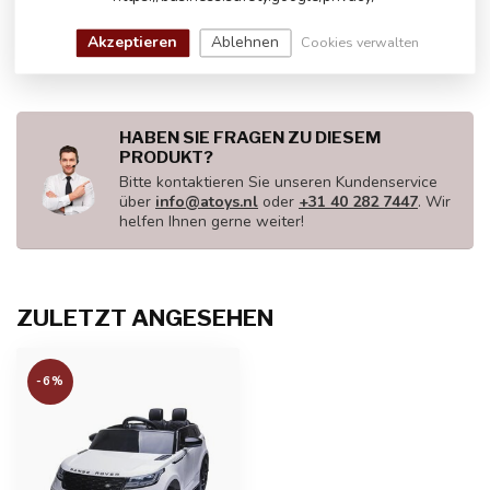
Range Rover Velar
€260,00
€245,00
Auf Lager
Akzeptieren
Ablehnen
Cookies verwalten
HABEN SIE FRAGEN ZU DIESEM
PRODUKT?
Bitte kontaktieren Sie unseren Kundenservice
über
info@atoys.nl
oder
+31 40 282 7447
. Wir
helfen Ihnen gerne weiter!
ZULETZT ANGESEHEN
-6%