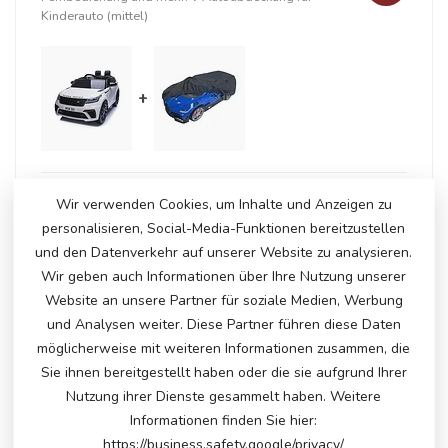
Kinderauto (mittel)
+
Auf Lager
Wir verwenden Cookies, um Inhalte und Anzeigen zu
€247,50
€254,95
personalisieren, Social-Media-Funktionen bereitzustellen
und den Datenverkehr auf unserer Website zu analysieren.
Wir geben auch Informationen über Ihre Nutzung unserer
ERGÄNZENDE PRODUKTE
Website an unsere Partner für soziale Medien, Werbung
und Analysen weiter. Diese Partner führen diese Daten
Range Rover Velar
möglicherweise mit weiteren Informationen zusammen, die
€250,00
€235,00
Auf Lager
Sie ihnen bereitgestellt haben oder die sie aufgrund Ihrer
Nutzung ihrer Dienste gesammelt haben. Weitere
Informationen finden Sie hier:
https://business.safety.google/privacy/