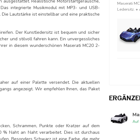
 ausgestattet. Realistische Motorstartgeräusche,
Maserati MC2
. Das integrierte Musikmodul mit MP3- und USB-
Ledersitz.
+
 Die Lautstärke ist einstellbar und eine praktische
reifen. Der Kunstledersitz ist bequem und sicher
icher und stilvoll fahren kann. Ein unvergessliches
Fahrer in diesem wunderschönen Maserati MC20 2-
er auf einer Palette versendet. Die aktuellen
gangs angezeigt. Wir empfehlen Ihnen, das Paket
ERGÄNZE
Ma
Auf
lecken, Schrammen, Punkte oder Kratzer auf dem
00 % Naht an Naht verarbeitet. Dies ist durchaus
aufen. Besonders Schwarz ist eine Farbe, die mehr