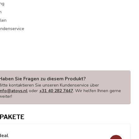
ung
n
hlen
undenservice
Haben Sie Fragen zu diesem Produkt?
Bitte kontaktieren Sie unseren Kundenservice über
info@atoys.nl
oder
+31 40 282 7447
. Wir helfen Ihnen gerne
weiter!
PAKETE
deal