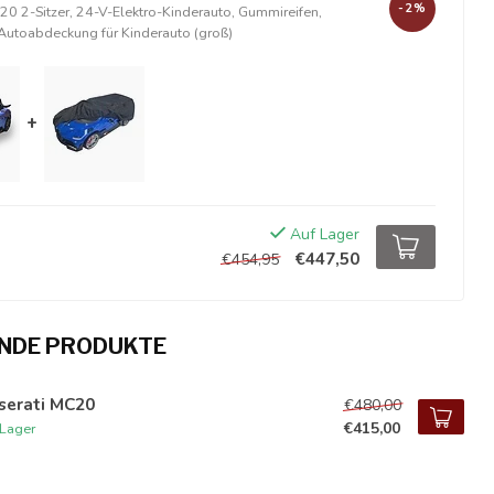
-2%
0 2-Sitzer, 24-V-Elektro-Kinderauto, Gummireifen,
Autoabdeckung für Kinderauto (groß)
+
Auf Lager
€447,50
€454,95
NDE PRODUKTE
serati MC20
€480,00
€415,00
 Lager