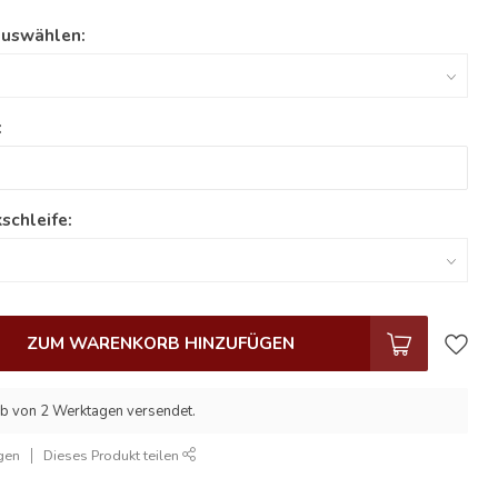
auswählen:
:
schleife:
ZUM WARENKORB HINZUFÜGEN
lb von 2 Werktagen versendet.
gen
Dieses Produkt teilen