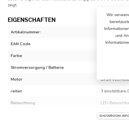
zeigt.
Wir verwend
EIGENSCHAFTEN
bereitzust
Informatione
Artikelnummer:
S313-blue
und Ana
Informatione
EAN Code
742340523527
Farbe
Blau
Stromversorgung / Batterie
24-Volt-14-Ah-
Motor
2x 24 Volt Moto
reiten
3 einstellbare
Beleuchtung
LED-Beleuchtun
Besonderheiten
Vollgummireifen
SHOWROOM-INF
Hinterräder