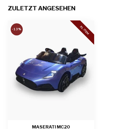
Fernbedienung
2,4-GHz-Fernbe
ZULETZT ANGESEHEN
und Pausenfun
Ladezeit und Spielzeit
6 bis 8 Stunden
XL ITEM
Straße
-13%
Anzahl Sitzplätze
2-Sitzer
Teilnahmeberechtigung
Für Kinder bis 
Produktabmessungen
175 x 105 x 66
Verpackungsabmessungen
147 x 84,5 x 38
Produkt-/Verpackungsgewicht
36,90 Kg
MASERATI MC20