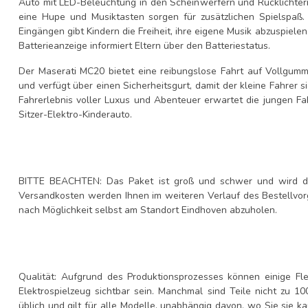
Auto mit LED-Beleuchtung in den Scheinwerfern und Rücklichtern
eine Hupe und Musiktasten sorgen für zusätzlichen Spielspaß
Eingängen gibt Kindern die Freiheit, ihre eigene Musik abzuspielen.
Batterieanzeige informiert Eltern über den Batteriestatus.
Der Maserati MC20 bietet eine reibungslose Fahrt auf Vollgummi
und verfügt über einen Sicherheitsgurt, damit der kleine Fahrer s
Fahrerlebnis voller Luxus und Abenteuer erwartet die jungen 
Sitzer-Elektro-Kinderauto.
BITTE BEACHTEN: Das Paket ist groß und schwer und wird dah
Versandkosten werden Ihnen im weiteren Verlauf des Bestellvor
nach Möglichkeit selbst am Standort Eindhoven abzuholen.
Qualität: Aufgrund des Produktionsprozesses können einige F
Elektrospielzeug sichtbar sein. Manchmal sind Teile nicht zu 1
üblich und gilt für alle Modelle, unabhängig davon, wo Sie sie k