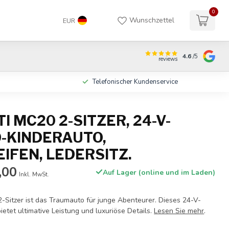
0
Wunschzettel
EUR
4.6
/5
reviews
n
Telefonischer Kundenservice
 MC20 2-SITZER, 24-V-
-KINDERAUTO,
IFEN, LEDERSITZ.
,00
Auf Lager (online und im Laden)
Inkl. MwSt.
-Sitzer ist das Traumauto für junge Abenteurer. Dieses 24-V-
ietet ultimative Leistung und luxuriöse Details.
Lesen Sie mehr
.