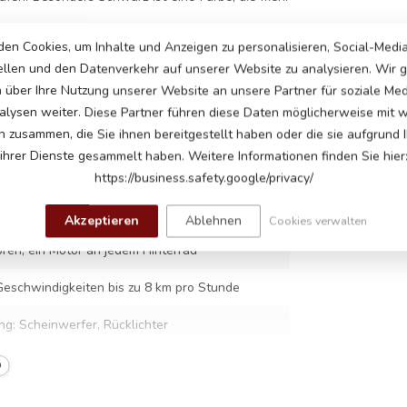
en Cookies, um Inhalte und Anzeigen zu personalisieren, Social-Medi
ellen und den Datenverkehr auf unserer Website zu analysieren. Wir
n über Ihre Nutzung unserer Website an unsere Partner für soziale Me
lysen weiter. Diese Partner führen diese Daten möglicherweise mit 
n zusammen, die Sie ihnen bereitgestellt haben oder die sie aufgrund 
4
ihrer Dienste gesammelt haben. Weitere Informationen finden Sie hier
https://business.safety.google/privacy/
Batterie
Akzeptieren
Ablehnen
Cookies verwalten
ren, ein Motor an jedem Hinterrad
 Geschwindigkeiten bis zu 8 km pro Stunde
g: Scheinwerfer, Rücklichter
, Kunstledersitz mit Sicherheitsgurt, gefederte
O