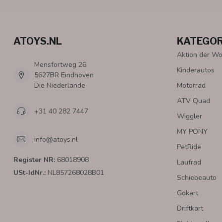
ATOYS.NL
KATEGOR
Aktion der W
Mensfortweg 26
Kinderautos
5627BR Eindhoven
Die Niederlande
Motorrad
ATV Quad
+31 40 282 7447
Wiggler
MY PONY
info@atoys.nl
PetRide
Register NR:
68018908
Laufrad
USt-IdNr.:
NL857268028B01
Schiebeauto
Gokart
Driftkart