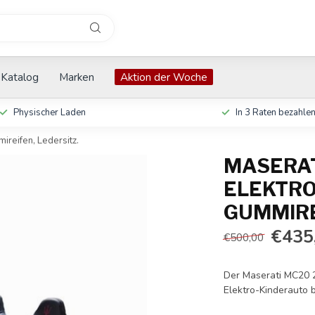
Katalog
Marken
Aktion der Woche
Physischer Laden
In 3 Raten bezahle
ireifen, Ledersitz.
MASERATI
ELEKTRO
GUMMIRE
€435
€500,00
Der Maserati MC20 2
Elektro-Kinderauto b