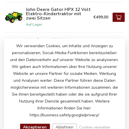
John Deere Gator HPX 12 Volt
Elektro-Kindertraktor mit
€499,00
zwei Sitzen
Auf Lager
John Deere 12 Volt
Elektrotraktor für Kinder mit
Wir verwenden Cookies, um Inhalte und Anzeigen zu
€369,00
Schaufel
personalisieren, Social-Media-Funktionen bereitzustellen
Auf Lager
und den Datenverkehr auf unserer Website zu analysieren.
Wir geben auch Informationen über Ihre Nutzung unserer
Elektrischer Minitraktor von
Website an unsere Partner für soziale Medien, Werbung
John Deere , Lithium-Akku
€155,00
und Analysen weiter. Diese Partner führen diese Daten
Auf Lager
möglicherweise mit weiteren Informationen zusammen, die
Sie ihnen bereitgestellt haben oder die sie aufgrund Ihrer
Nutzung ihrer Dienste gesammelt haben. Weitere
Traktor rot, 12 Volt Kinder
Akku Auto
Informationen finden Sie hier:
€209,00
Auf Lager
https://business.safety.google/privacy/
Akzeptieren
Ablehnen
Cookies verwalten