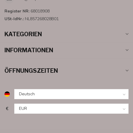
Register NR:
68018908
USt-IdNr.:
NL857268028B01
KATEGORIEN
INFORMATIONEN
ÖFFNUNGSZEITEN
€