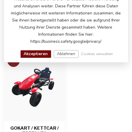
PRODUKT?
und Analysen weiter. Diese Partner führen diese Daten
Bitte kontaktieren Sie unseren Kundenservice
über
info@atoys.nl
oder
+31 40 282 7447
. Wir
möglicherweise mit weiteren Informationen zusammen, die
helfen Ihnen gerne weiter!
Sie ihnen bereitgestellt haben oder die sie aufgrund Ihrer
Nutzung ihrer Dienste gesammelt haben. Weitere
Informationen finden Sie hier:
https://business.safety.google/privacy/
ZULETZT ANGESEHEN
Akzeptieren
Ablehnen
Cookies verwalten
-16%
GOKART / KETTCAR /