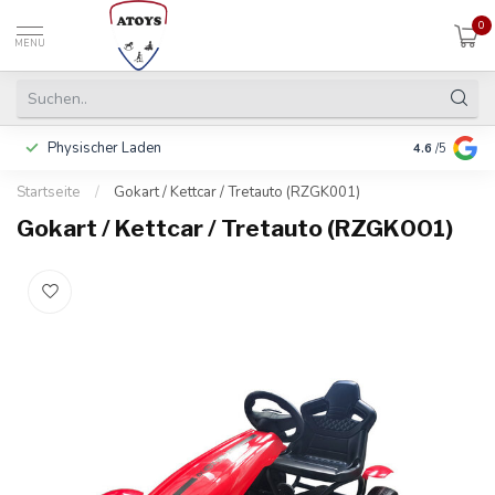
0
MENU
Physischer Laden
In 3 Raten 
4.6
/5
Startseite
/
Gokart / Kettcar / Tretauto (RZGK001)
Gokart / Kettcar / Tretauto (RZGK001)