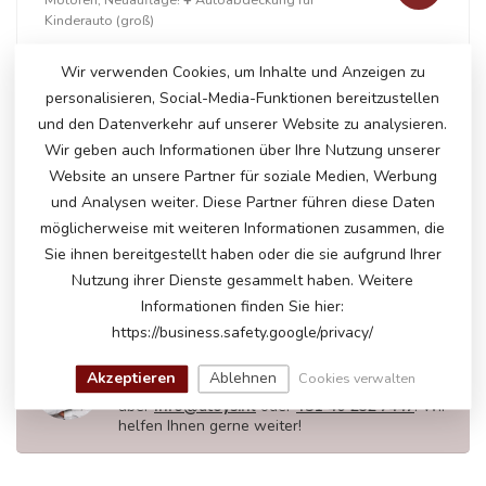
Kinderauto (groß)
Wir verwenden Cookies, um Inhalte und Anzeigen zu
personalisieren, Social-Media-Funktionen bereitzustellen
+
und den Datenverkehr auf unserer Website zu analysieren.
Wir geben auch Informationen über Ihre Nutzung unserer
Website an unsere Partner für soziale Medien, Werbung
und Analysen weiter. Diese Partner führen diese Daten
Auf Lager
möglicherweise mit weiteren Informationen zusammen, die
€297,50
€304,95
Sie ihnen bereitgestellt haben oder die sie aufgrund Ihrer
Nutzung ihrer Dienste gesammelt haben. Weitere
Informationen finden Sie hier:
https://business.safety.google/privacy/
HABEN SIE FRAGEN ZU DIESEM
PRODUKT?
Akzeptieren
Ablehnen
Cookies verwalten
Bitte kontaktieren Sie unseren Kundenservice
über
info@atoys.nl
oder
+31 40 282 7447
. Wir
helfen Ihnen gerne weiter!