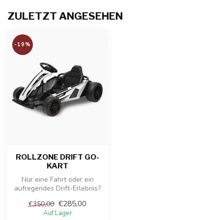
ZULETZT ANGESEHEN
-19%
ROLLZONE DRIFT GO-
KART
Nur eine Fahrt oder ein
aufregendes Drift-Erlebnis?
Mit dem leistungsstarken
€285,00
€350,00
24-...
Auf Lager