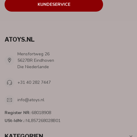
KUNDESERVICE
ATOYS.NL
Mensfortweg 26
5627BR Eindhoven
Die Niederlande
+31 40 282 7447
info@atoys.nl
Register NR:
68018908
USt-IdNr.:
NL857268028B01
KATEGORIEN