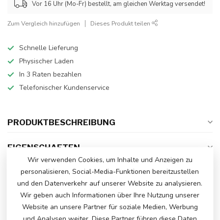
Vor 16 Uhr (Mo-Fr) bestellt, am gleichen Werktag versendet!
Zum Vergleich hinzufügen
Dieses Produkt teilen
Schnelle Lieferung
Physischer Laden
In 3 Raten bezahlen
Telefonischer Kundenservice
PRODUKTBESCHREIBUNG
EIGENSCHAFTEN
Wir verwenden Cookies, um Inhalte und Anzeigen zu
personalisieren, Social-Media-Funktionen bereitzustellen
und den Datenverkehr auf unserer Website zu analysieren.
HABEN SIE FRAGEN ZU DIESEM
Wir geben auch Informationen über Ihre Nutzung unserer
PRODUKT?
Website an unsere Partner für soziale Medien, Werbung
Bitte kontaktieren Sie unseren Kundenservice
über
info@atoys.nl
oder
+31 40 282 7447
. Wir
und Analysen weiter. Diese Partner führen diese Daten