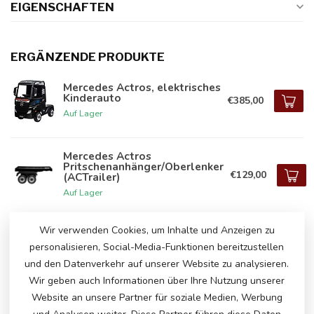
EIGENSCHAFTEN
ERGÄNZENDE PRODUKTE
Mercedes Actros, elektrisches
Kinderauto
€385,00
Auf Lager
Mercedes Actros
Pritschenanhänger/Oberlenker
€129,00
(ACTrailer)
Auf Lager
Wir verwenden Cookies, um Inhalte und Anzeigen zu
personalisieren, Social-Media-Funktionen bereitzustellen
HABEN SIE FRAGEN ZU DIESEM
PRODUKT?
und den Datenverkehr auf unserer Website zu analysieren.
Bitte kontaktieren Sie unseren Kundenservice
Wir geben auch Informationen über Ihre Nutzung unserer
über
info@atoys.nl
oder
+31 40 282 7447
. Wir
Website an unsere Partner für soziale Medien, Werbung
helfen Ihnen gerne weiter!