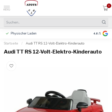
0
MENU
Physischer Laden
In 3 Raten 
4.6
/5
Startseite
/
Audi TT RS 12-Volt-Elektro-Kinderauto
Audi TT RS 12-Volt-Elektro-Kinderauto