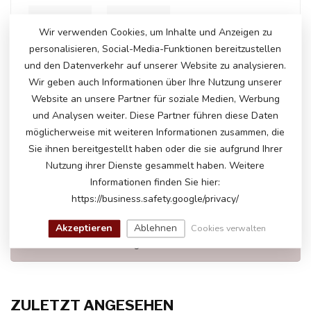
Wir verwenden Cookies, um Inhalte und Anzeigen zu
+
personalisieren, Social-Media-Funktionen bereitzustellen
und den Datenverkehr auf unserer Website zu analysieren.
Wir geben auch Informationen über Ihre Nutzung unserer
Website an unsere Partner für soziale Medien, Werbung
Auf Lager
und Analysen weiter. Diese Partner führen diese Daten
€201,50
€208,95
möglicherweise mit weiteren Informationen zusammen, die
Sie ihnen bereitgestellt haben oder die sie aufgrund Ihrer
Nutzung ihrer Dienste gesammelt haben. Weitere
Informationen finden Sie hier:
HABEN SIE FRAGEN ZU DIESEM
https://business.safety.google/privacy/
PRODUKT?
Bitte kontaktieren Sie unseren Kundenservice
Akzeptieren
Ablehnen
Cookies verwalten
über
info@atoys.nl
oder
+31 40 282 7447
. Wir
helfen Ihnen gerne weiter!
ZULETZT ANGESEHEN