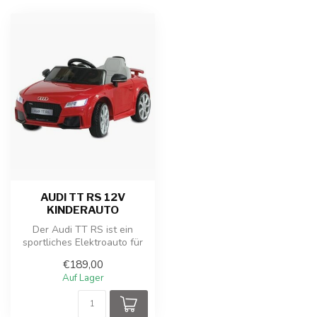
AUDI TT RS 12V
KINDERAUTO
Der Audi TT RS ist ein
sportliches Elektroauto für
Kinder mit realistischem
€189,00
Desi...
Auf Lager