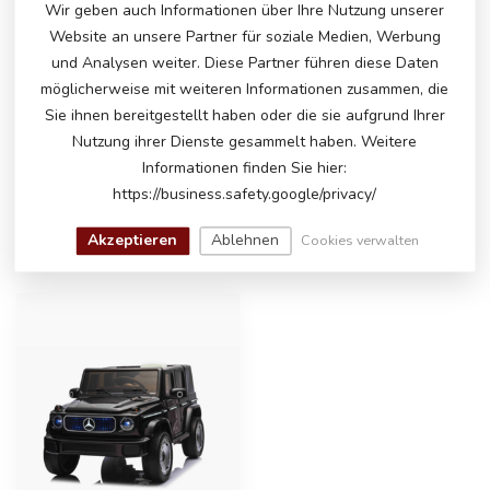
Wir geben auch Informationen über Ihre Nutzung unserer
Website an unsere Partner für soziale Medien, Werbung
und Analysen weiter. Diese Partner führen diese Daten
HABEN SIE FRAGEN ZU DIESEM
möglicherweise mit weiteren Informationen zusammen, die
PRODUKT?
Sie ihnen bereitgestellt haben oder die sie aufgrund Ihrer
Bitte kontaktieren Sie unseren Kundenservice
Nutzung ihrer Dienste gesammelt haben. Weitere
über
info@atoys.nl
oder
+31 40 282 7447
. Wir
helfen Ihnen gerne weiter!
Informationen finden Sie hier:
https://business.safety.google/privacy/
Akzeptieren
Ablehnen
Cookies verwalten
ZULETZT ANGESEHEN