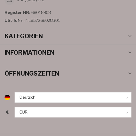
Register NR:
68018908
USt-IdNr.:
NL857268028B01
KATEGORIEN
INFORMATIONEN
ÖFFNUNGSZEITEN
€