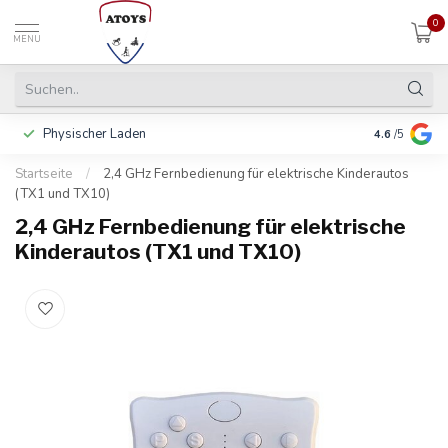
0
MENU
Physischer Laden
In 3 Raten 
4.6
/5
Startseite
/
2,4 GHz Fernbedienung für elektrische Kinderautos
(TX1 und TX10)
2,4 GHz Fernbedienung für elektrische
Kinderautos (TX1 und TX10)