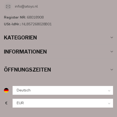
info@atoys.nl
Register NR:
68018908
USt-IdNr.:
NL857268028B01
KATEGORIEN
INFORMATIONEN
ÖFFNUNGSZEITEN
€