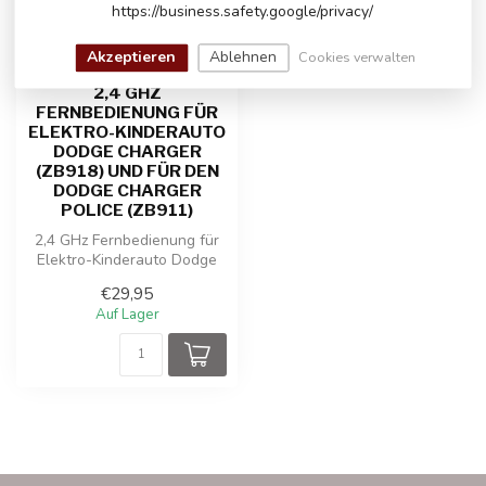
https://business.safety.google/privacy/
Akzeptieren
Ablehnen
Cookies verwalten
2,4 GHZ
FERNBEDIENUNG FÜR
ELEKTRO-KINDERAUTO
DODGE CHARGER
(ZB918) UND FÜR DEN
DODGE CHARGER
POLICE (ZB911)
2,4 GHz Fernbedienung für
Elektro-Kinderauto Dodge
Charger (ZB918) und für den
€29,95
D...
Auf Lager