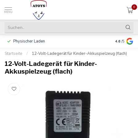
0
MENU
Physischer Laden
In 3 Raten 
4.6
/5
Startseite
/
12-Volt-Ladegerät für Kinder-Akkuspielzeug (flach)
12-Volt-Ladegerät für Kinder-
Akkuspielzeug (flach)