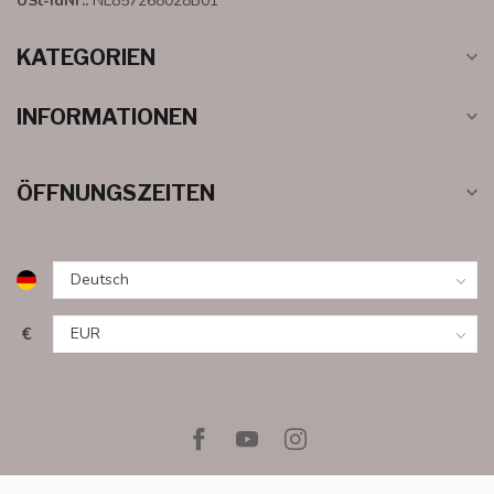
USt-IdNr.:
NL857268028B01
KATEGORIEN
INFORMATIONEN
ÖFFNUNGSZEITEN
€