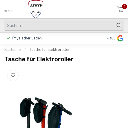
0
MENU
Physischer Laden
In 3 Raten 
4.6
/5
Startseite
/
Tasche für Elektroroller
Tasche für Elektroroller