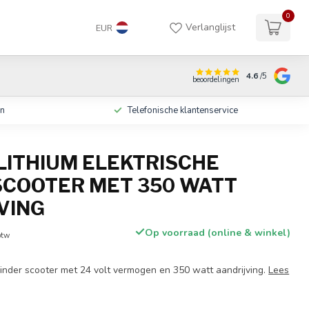
0
Verlanglijst
EUR
4.6
/5
beoordelingen
en
Telefonische klantenservice
 LITHIUM ELEKTRISCHE
SCOOTER MET 350 WATT
VING
Op voorraad (online & winkel)
btw
kinder scooter met 24 volt vermogen en 350 watt aandrijving.
Lees