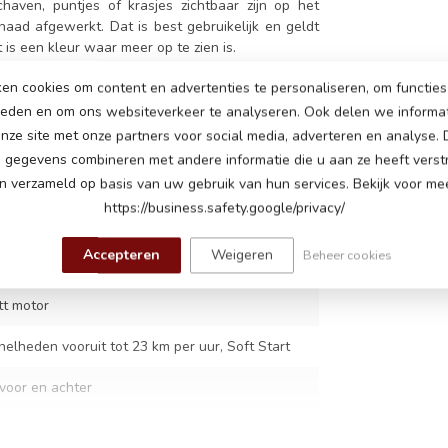
haven, puntjes of krasjes zichtbaar zijn op het
aad afgewerkt. Dat is best gebruikelijk en geldt
is een kleur waar meer op te zien is.
en cookies om content en advertenties te personaliseren, om functies 
ieden en om ons websiteverkeer te analyseren. Ook delen we informa
nze site met onze partners voor social media, adverteren en analyse.
gegevens combineren met andere informatie die u aan ze heeft verstr
2
 verzameld op basis van uw gebruik van hun services. Bekijk voor mee
https://business.safety.google/privacy/
Accepteren
Weigeren
Beheer cookies
ithium accu
tt motor
nelheden vooruit tot 23 km per uur, Soft Start
 voor en achter
inch luchtbanden, geveerde achterwiel,