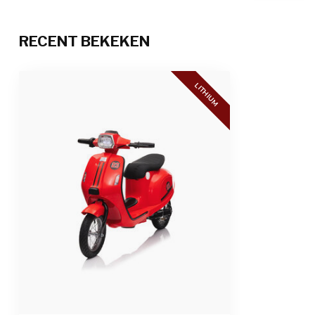
kunstleder zitt
Oplaadtijd & speeltijd
6 tot 8 uur opl
RECENT BEKEKEN
weg
Aantal zitplaatsen
1-zitter
LITHIUM
Geschiktheid
Voor kinderen 
Afmetingen product
130 x 55 x 79 c
Afmetingen verpakking
120 x 35 x 56 c
Gewicht product / verpakking
24,5 kg / 28,5 k