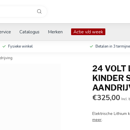
ervice
Catalogus
Merken
Actie v/d week
Fysieke winkel
Betalen in 3 termijn
drijving
24 VOLT
KINDER 
AANDRIJ
€325,00
Incl. 
Elektrische Lithium 
meer
.