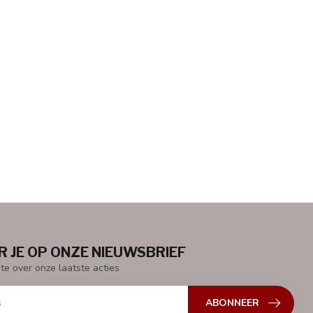
 JE OP ONZE NIEUWSBRIEF
gte over onze laatste acties
ABONNEER