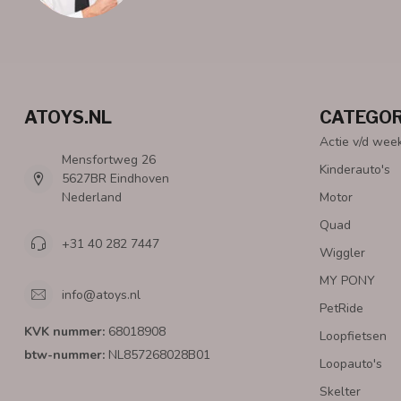
ATOYS.NL
CATEGOR
Actie v/d wee
Mensfortweg 26
Kinderauto's
5627BR Eindhoven
Nederland
Motor
Quad
+31 40 282 7447
Wiggler
MY PONY
info@atoys.nl
PetRide
KVK nummer:
68018908
Loopfietsen
btw-nummer:
NL857268028B01
Loopauto's
Skelter