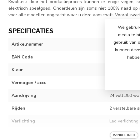
Kwaliteit: door het productieproces kunnen er enige vegen, sc
elektrisch speelgoed. Onderdelen zijn soms niet 100% naad op n
voor alle modellen ongeacht waar u deze aanschaft. Vooral zwart 
We gebruik
SPECIFICATIES
media te b
gebruik van o
Artikelnummer
SX2438-LT-red
kunnen deze 
EAN Code
742340433035
hebben
Kleur
rood
Vermogen / accu
21,6 volt 5Ah L
Aandrijving
24 volt 350 wa
Rijden
2 verstelbare s
Verlichting
Led verlichting
Bijzonderheden
Soft Start, 12 
WINKEL INFO