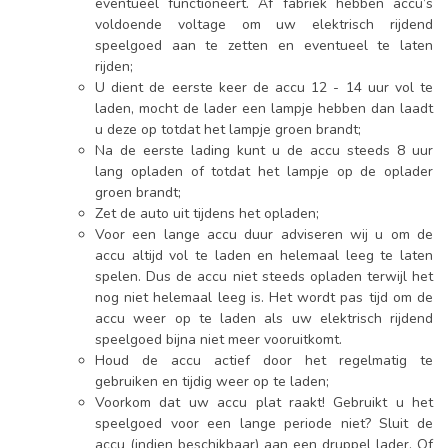
eventueel functioneert. Af fabriek hebben accu’s
voldoende voltage om uw elektrisch rijdend
speelgoed aan te zetten en eventueel te laten
rijden;
U dient de eerste keer de accu 12 - 14 uur vol te
laden, mocht de lader een lampje hebben dan laadt
u deze op totdat het lampje groen brandt;
Na de eerste lading kunt u de accu steeds 8 uur
lang opladen of totdat het lampje op de oplader
groen brandt;
Zet de auto uit tijdens het opladen;
Voor een lange accu duur adviseren wij u om de
accu altijd vol te laden en helemaal leeg te laten
spelen. Dus de accu niet steeds opladen terwijl het
nog niet helemaal leeg is. Het wordt pas tijd om de
accu weer op te laden als uw elektrisch rijdend
speelgoed bijna niet meer vooruitkomt.
Houd de accu actief door het regelmatig te
gebruiken en tijdig weer op te laden;
Voorkom dat uw accu plat raakt! Gebruikt u het
speelgoed voor een lange periode niet? Sluit de
accu (indien beschikbaar) aan een druppel lader. Of