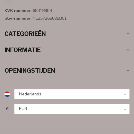
KVK nummer:
68018908
btw-nummer:
NL857268028B01
CATEGORIEËN
INFORMATIE
OPENINGSTIJDEN
€