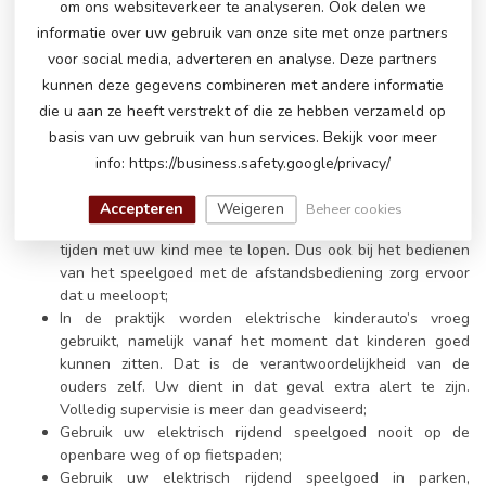
om ons websiteverkeer te analyseren. Ook delen we
speelgoed. Bij een kleiner of 6 volt elektrisch rijdend
informatie over uw gebruik van onze site met onze partners
speelgoed wordt zelfs een kortere leeftijd indicatie
voor social media, adverteren en analyse. Deze partners
aangegeven;
kunnen deze gegevens combineren met andere informatie
Praktische leeftijd indicatie wordt per product op de
die u aan ze heeft verstrekt of die ze hebben verzameld op
website aangegeven. Dat kan namelijk per product
verschillen;
basis van uw gebruik van hun services. Bekijk voor meer
Wij adviseren u ten alle tijden het product onder volledige
info: https://business.safety.google/privacy/
supervisie van ouderen te gebruiken;
Ondanks dat producten (indien van toepassing) over een
Accepteren
Weigeren
Beheer cookies
afstandsbediening beschikken adviseren wij om ten alle
tijden met uw kind mee te lopen. Dus ook bij het bedienen
van het speelgoed met de afstandsbediening zorg ervoor
dat u meeloopt;
In de praktijk worden elektrische kinderauto’s vroeg
gebruikt, namelijk vanaf het moment dat kinderen goed
kunnen zitten. Dat is de verantwoordelijkheid van de
ouders zelf. Uw dient in dat geval extra alert te zijn.
Volledig supervisie is meer dan geadviseerd;
Gebruik uw elektrisch rijdend speelgoed nooit op de
openbare weg of op fietspaden;
Gebruik uw elektrisch rijdend speelgoed in parken,