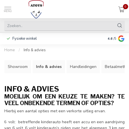
0
MENU
Fysieke winkel
Betalen in 3
4.6
/5
Home
/
Info & advies
Showroom
Info & advies
Handleidingen
Betaalmetho
INFO & ADVIES
MOEILIJK OM EEN KEUZE TE MAKEN? TE
VEEL ONBEKENDE TERMEN OF OPTIES?
Hierbij een aantal opties met een verkorte uitleg ervan.
betreffende kinderauto heeft een accu en een aandrijving
6 volt:
van 6 volt. 6 volt kinderauto’s rijden over het algemeen 3 km per