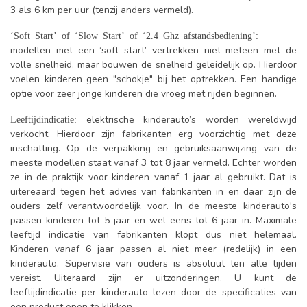
3 als 6 km per uur (tenzij anders vermeld).
‘Soft Start’ of ‘Slow Start’ of ‘2.4 Ghz afstandsbediening’:
modellen met een ‘soft start’ vertrekken niet meteen met de
volle snelheid, maar bouwen de snelheid geleidelijk op. Hierdoor
voelen kinderen geen "schokje" bij het optrekken. Een handige
optie voor zeer jonge kinderen die vroeg met rijden beginnen.
elektrische kinderauto’s worden wereldwijd
Leeftijdindicatie:
verkocht. Hierdoor zijn fabrikanten erg voorzichtig met deze
inschatting. Op de verpakking en gebruiksaanwijzing van de
meeste modellen staat vanaf 3 tot 8 jaar vermeld. Echter worden
ze in de praktijk voor kinderen vanaf 1 jaar al gebruikt. Dat is
uitereaard tegen het advies van fabrikanten in en daar zijn de
ouders zelf verantwoordelijk voor. In de meeste kinderauto's
passen kinderen tot 5 jaar en wel eens tot 6 jaar in. Maximale
leeftijd indicatie van fabrikanten klopt dus niet helemaal.
Kinderen vanaf 6 jaar passen al niet meer (redelijk) in een
kinderauto. Supervisie van ouders is absoluut ten alle tijden
vereist. Uiteraard zijn er uitzonderingen. U kunt de
leeftijdindicatie per kinderauto lezen door de specificaties van
een product open te klikken.