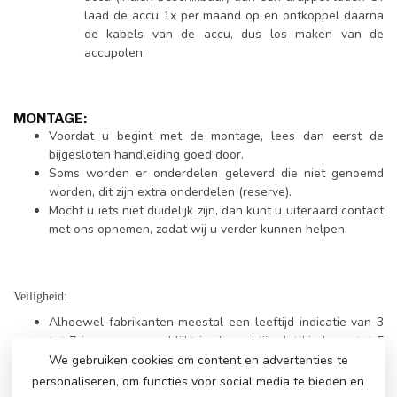
laad de accu 1x per maand op en ontkoppel daarna
de kabels van de accu, dus los maken van de
accupolen.
MONTAGE:
Voordat u begint met de montage, lees dan eerst de
bijgesloten handleiding goed door.
Soms worden er onderdelen geleverd die niet genoemd
worden, dit zijn extra onderdelen (reserve).
Mocht u iets niet duidelijk zijn, dan kunt u uiteraard contact
met ons opnemen, zodat wij u verder kunnen helpen.
Veiligheid:
Alhoewel fabrikanten meestal een leeftijd indicatie van 3
tot 7 jaar aangeven blijkt in de praktijk dat kinderen tot 5
jaar of maximaal 6 jaar gebruik kunnen maken van
We gebruiken cookies om content en advertenties te
elektrisch rijdend speelgoed. Kinderen vanaf 5 of 6 jaar
personaliseren, om functies voor social media te bieden en
passen al niet meer (redelijk) in een elektrisch rijdend