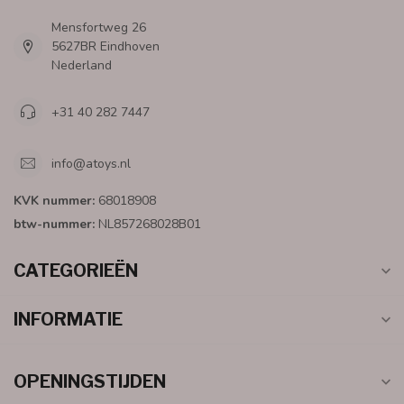
Mensfortweg 26
5627BR Eindhoven
Nederland
+31 40 282 7447
info@atoys.nl
KVK nummer:
68018908
btw-nummer:
NL857268028B01
CATEGORIEËN
INFORMATIE
OPENINGSTIJDEN