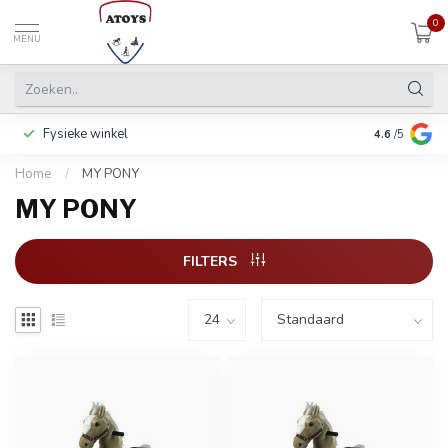
0
MENU
Fysieke winkel
Betalen in 3
4.6
/5
Home
/
MY PONY
MY PONY
FILTERS