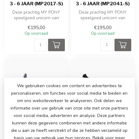
3 - 6 JAAR (MP2017-S)
3 - 6 JAAR (MP2041-S)
Deze prachtig MY PONY
Deze prachtig MY PONY
speelgoed unicorn van
speelgoed unicorn van
ROLLZONE ® rijdt door een
ROLLZONE ® rijdt door een
€195,00
€195,00
galopperen...
galopperen...
Op voorraad
Op voorraad
We gebruiken cookies om content en advertenties te
personaliseren, om functies voor social media te bieden en
om ons websiteverkeer te analyseren. Ook delen we
informatie over uw gebruik van onze site met onze partners
voor social media, adverteren en analyse. Deze partners
kunnen deze gegevens combineren met andere informatie
die u aan ze heeft verstrekt of die ze hebben verzameld op
basis van uw gebruik van hun services. Bekijk voor meer