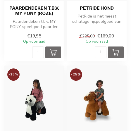
PAARDENDEKEN T.B.V.
PETRIDE HOND
MY PONY (ROZE)
PetRide is het meest
Paardendeken t.b.v. MY
schattige rijspeelgoed van
PONY speelgoed paarden
ROLLZONE ®. Je kunt zelfs
op jou...
€19,95
€169,00
€225,00
Op voorraad
Op voorraad
-25%
-25%