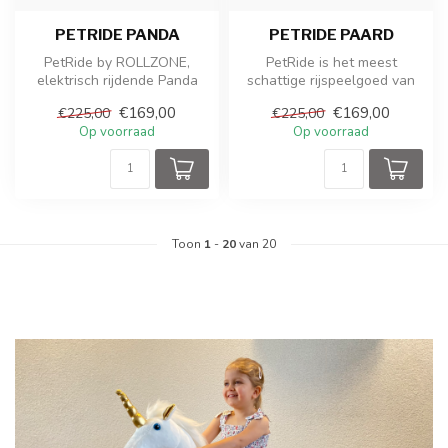
PETRIDE PANDA
PETRIDE PAARD
PetRide by ROLLZONE,
PetRide is het meest
elektrisch rijdende Panda
schattige rijspeelgoed van
ROLLZONE ®. Je kunt zelfs
€169,00
€169,00
€225,00
€225,00
op jou...
Op voorraad
Op voorraad
Toon
1
-
20
van 20