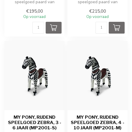
speelgoed paard van
speelgoed paard van
ROLLZONE ® rijdt door een
ROLLZONE ® rijdt door een
€195,00
€215,00
galopperende...
galopperende...
Op voorraad
Op voorraad
MY PONY, RIJDEND
MY PONY, RIJDEND
SPEELGOED ZEBRA, 3 -
SPEELGOED ZEBRA, 4 -
6 JAAR (MP2001-S)
10 JAAR (MP2001-M)