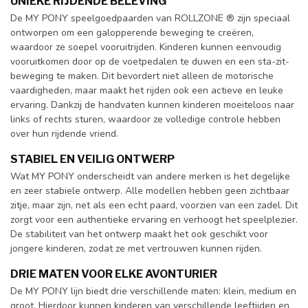
UNIEKE RIJDENDE BELEVING
De MY PONY speelgoedpaarden van ROLLZONE ® zijn speciaal
ontworpen om een galopperende beweging te creëren,
waardoor ze soepel vooruitrijden. Kinderen kunnen eenvoudig
vooruitkomen door op de voetpedalen te duwen en een sta-zit-
beweging te maken. Dit bevordert niet alleen de motorische
vaardigheden, maar maakt het rijden ook een actieve en leuke
ervaring. Dankzij de handvaten kunnen kinderen moeiteloos naar
links of rechts sturen, waardoor ze volledige controle hebben
over hun rijdende vriend.
STABIEL EN VEILIG ONTWERP
Wat MY PONY onderscheidt van andere merken is het degelijke
en zeer stabiele ontwerp. Alle modellen hebben geen zichtbaar
zitje, maar zijn, net als een echt paard, voorzien van een zadel. Dit
zorgt voor een authentieke ervaring en verhoogt het speelplezier.
De stabiliteit van het ontwerp maakt het ook geschikt voor
jongere kinderen, zodat ze met vertrouwen kunnen rijden.
DRIE MATEN VOOR ELKE AVONTURIER
De MY PONY lijn biedt drie verschillende maten: klein, medium en
groot. Hierdoor kunnen kinderen van verschillende leeftijden en