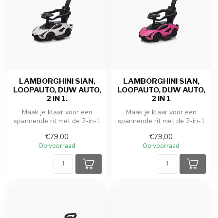
LAMBORGHINI SIAN,
LAMBORGHINI SIAN,
LOOPAUTO, DUW AUTO,
LOOPAUTO, DUW AUTO,
2 IN 1.
2 IN 1
Maak je klaar voor een
Maak je klaar voor een
spannende rit met de 2-in-1
spannende rit met de 2-in-1
Speelgoed Lamborghini Sian
Speelgoed Lamborghini Sian
€79,00
€79,00
Lo...
Lo...
Op voorraad
Op voorraad