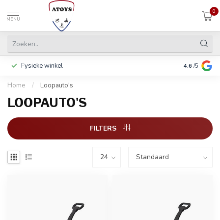
0
MENU
Fysieke winkel
Betalen in 3
4.6
/5
Home
/
Loopauto's
LOOPAUTO'S
FILTERS