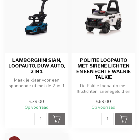
LAMBORGHINI SIAN,
POLITIE LOOPAUTO
LOOPAUTO, DUW AUTO,
MET SIRENE LICHTEN
2 IN 1
EN EEN ECHTE WALKIE
TALKIE
Maak je klaar voor een
spannende rit met de 2-in-1
De Politie loopauto met
Speelgoed Lamborghini Sian
flitslichten, sirenegeluid en
Lo...
een echte werkende Walkie
€79,00
€69,00
...
Op voorraad
Op voorraad