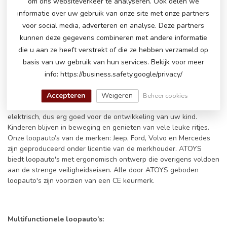
om ons websiteverkeer te analyseren. Ook delen we
informatie over uw gebruik van onze site met onze partners
voor social media, adverteren en analyse. Deze partners
kunnen deze gegevens combineren met andere informatie
die u aan ze heeft verstrekt of die ze hebben verzameld op
De loopauto's:
basis van uw gebruik van hun services. Bekijk voor meer
Een loopauto is het meeste gebruikt rijdend speelgoed. Een
info: https://business.safety.google/privacy/
loopauto is compact, snel beheersbaar en betaalbaar. Loop- en
Accepteren
Weigeren
duwauto's zijn door hun compacte afmetingen erg praktisch en
Beheer cookies
zowel geschikt voor binnen als buiten. Bovendien zijn ze niet
elektrisch, dus erg goed voor de ontwikkeling van uw kind.
Kinderen blijven in beweging en genieten van vele leuke ritjes.
Onze loopauto’s van de merken: Jeep, Ford, Volvo en Mercedes
zijn geproduceerd onder licentie van de merkhouder. ATOYS
biedt loopauto's met ergonomisch ontwerp die overigens voldoen
aan de strenge veiligheidseisen. Alle door ATOYS geboden
loopauto's zijn voorzien van een CE keurmerk.
Multifunctionele loopauto’s: