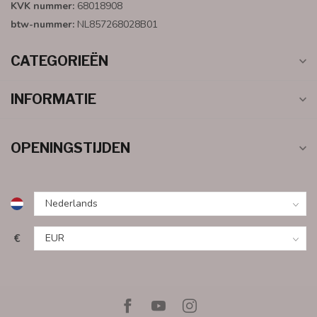
KVK nummer:
68018908
btw-nummer:
NL857268028B01
CATEGORIEËN
INFORMATIE
OPENINGSTIJDEN
€