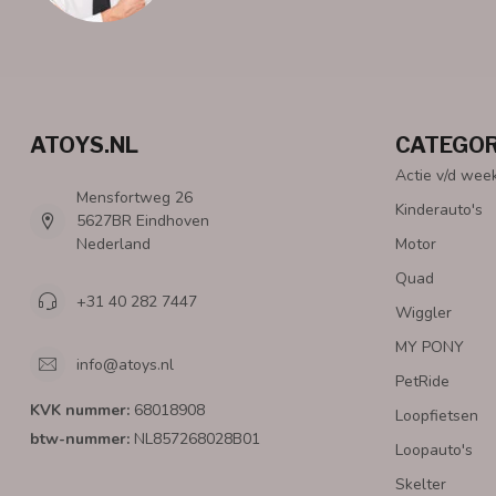
ATOYS.NL
CATEGOR
Actie v/d wee
Mensfortweg 26
Kinderauto's
5627BR Eindhoven
Nederland
Motor
Quad
+31 40 282 7447
Wiggler
MY PONY
info@atoys.nl
PetRide
KVK nummer:
68018908
Loopfietsen
btw-nummer:
NL857268028B01
Loopauto's
Skelter