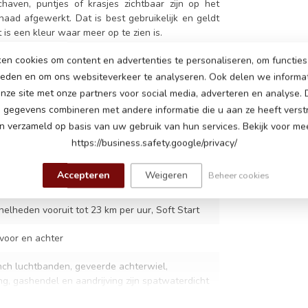
haven, puntjes of krasjes zichtbaar zijn op het
aad afgewerkt. Dat is best gebruikelijk en geldt
is een kleur waar meer op te zien is.
en cookies om content en advertenties te personaliseren, om functies 
ieden en om ons websiteverkeer te analyseren. Ook delen we informa
nze site met onze partners voor social media, adverteren en analyse.
gegevens combineren met andere informatie die u aan ze heeft verstr
 verzameld op basis van uw gebruik van hun services. Bekijk voor mee
https://business.safety.google/privacy/
volt 10Ah serieel aangesloten accu's)
Accepteren
Weigeren
Beheer cookies
tt motor
nelheden vooruit tot 23 km per uur, Soft Start
 voor en achter
inch luchtbanden, geveerde achterwiel,
ing, gashendel en aandrijving zijn spatwaterdicht