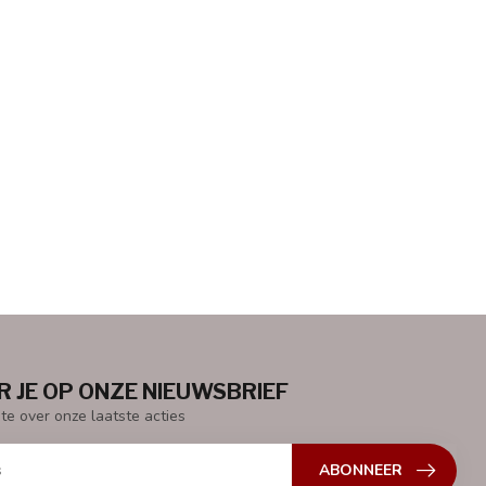
 JE OP ONZE NIEUWSBRIEF
gte over onze laatste acties
ABONNEER