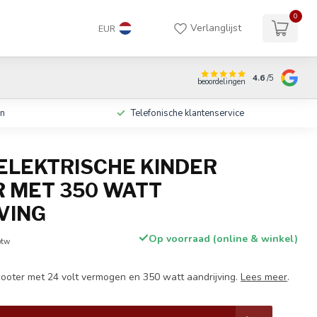
0
Verlanglijst
EUR
4.6
/5
beoordelingen
en
Telefonische klantenservice
 ELEKTRISCHE KINDER
 MET 350 WATT
VING
Op voorraad (online & winkel)
btw
scooter met 24 volt vermogen en 350 watt aandrijving.
Lees meer
.