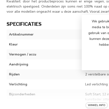
Kwaliteit: door het productieproces kunnen er enige vegen, sc
elektrisch speelgoed. Onderdelen zijn soms niet 100% naad op n
voor alle modellen ongeacht waar u deze aanschaft. Vooral zwart 
We gebruik
SPECIFICATIES
media te b
gebruik van o
Artikelnummer
SX2438-red
kunnen deze 
Kleur
Rood
hebben
Vermogen / accu
24 volt (2x 12 
Aandrijving
24 volt 350 wa
Rijden
2 verstelbare s
Verlichting
Led verlichting
Bijzonderheden
Soft Start, 12 
kunstleder zitt
WINKEL INFO