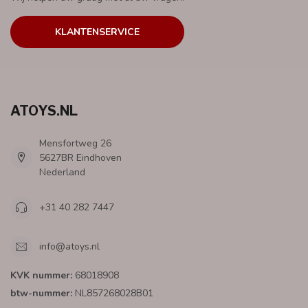
KLANTENSERVICE
ATOYS.NL
Mensfortweg 26
5627BR Eindhoven
Nederland
+31 40 282 7447
info@atoys.nl
KVK nummer:
68018908
btw-nummer:
NL857268028B01