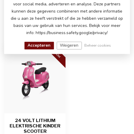
klantenservice via
info@atoys.nl
of
+31 40 282
voor social media, adverteren en analyse. Deze partners
7447
. Wij helpen u graag verder!
kunnen deze gegevens combineren met andere informatie
die u aan ze heeft verstrekt of die ze hebben verzameld op
basis van uw gebruik van hun services. Bekijk voor meer
info: https://business.safety.google/privacy/
RECENT BEKEKEN
Accepteren
Weigeren
Beheer cookies
LITHIUM
24 VOLT LITHIUM
ELEKTRISCHE KINDER
SCOOTER