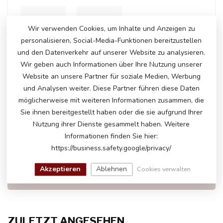
Wir verwenden Cookies, um Inhalte und Anzeigen zu
+
personalisieren, Social-Media-Funktionen bereitzustellen
und den Datenverkehr auf unserer Website zu analysieren.
Wir geben auch Informationen über Ihre Nutzung unserer
Website an unsere Partner für soziale Medien, Werbung
Auf Lager
und Analysen weiter. Diese Partner führen diese Daten
€251,50
€258,95
möglicherweise mit weiteren Informationen zusammen, die
Sie ihnen bereitgestellt haben oder die sie aufgrund Ihrer
Nutzung ihrer Dienste gesammelt haben. Weitere
Informationen finden Sie hier:
HABEN SIE FRAGEN ZU DIESEM
PRODUKT?
https://business.safety.google/privacy/
Bitte kontaktieren Sie unseren Kundenservice
über
info@atoys.nl
oder
+31 40 282 7447
. Wir
Akzeptieren
Ablehnen
Cookies verwalten
helfen Ihnen gerne weiter!
ZULETZT ANGESEHEN