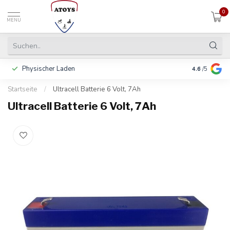
0
MENU
Physischer Laden
In 3 Raten 
4.6
/5
Startseite
/
Ultracell Batterie 6 Volt, 7Ah
Ultracell Batterie 6 Volt, 7Ah