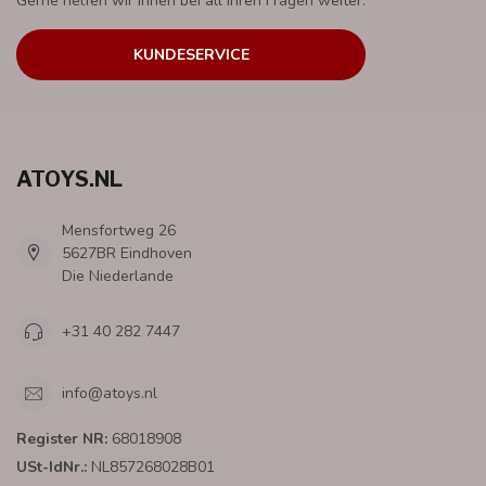
Gerne helfen wir Ihnen bei all Ihren Fragen weiter.
KUNDESERVICE
ATOYS.NL
Mensfortweg 26
5627BR Eindhoven
Die Niederlande
+31 40 282 7447
info@atoys.nl
Register NR:
68018908
USt-IdNr.:
NL857268028B01