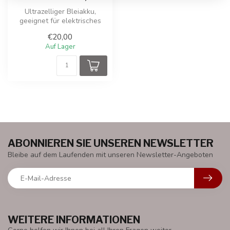
Ultrazelliger Bleiakku,
geeignet für elektrisches
Fahrspielzeug oder alle
€20,00
möglic...
Auf Lager
ABONNIEREN SIE UNSEREN NEWSLETTER
Bleibe auf dem Laufenden mit unseren Newsletter-Angeboten
WEITERE INFORMATIONEN