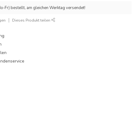
o-Fr) bestellt, am gleichen Werktag versendet!
gen
Dieses Produkt teilen
ung
n
hlen
undenservice