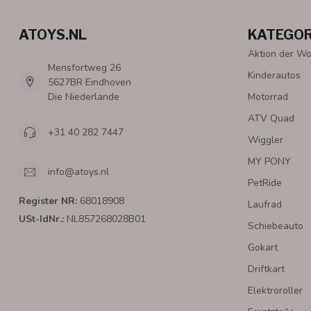
ATOYS.NL
KATEGOR
Aktion der W
Mensfortweg 26
Kinderautos
5627BR Eindhoven
Die Niederlande
Motorrad
ATV Quad
+31 40 282 7447
Wiggler
MY PONY
info@atoys.nl
PetRide
Register NR:
68018908
Laufrad
USt-IdNr.:
NL857268028B01
Schiebeauto
Gokart
Driftkart
Elektroroller