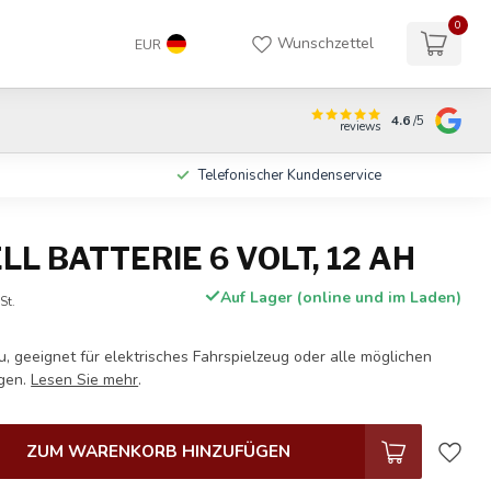
0
Wunschzettel
EUR
4.6
/5
reviews
n
Telefonischer Kundenservice
L BATTERIE 6 VOLT, 12 AH
Auf Lager (online und im Laden)
St.
ku, geeignet für elektrisches Fahrspielzeug oder alle möglichen
gen.
Lesen Sie mehr
.
ZUM WARENKORB HINZUFÜGEN