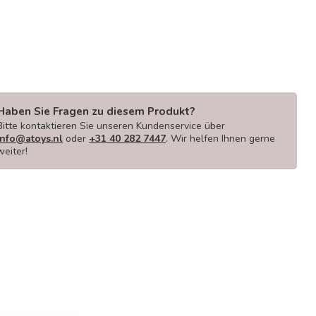
Haben Sie Fragen zu diesem Produkt?
Bitte kontaktieren Sie unseren Kundenservice über
info@atoys.nl
oder
+31 40 282 7447
. Wir helfen Ihnen gerne
weiter!