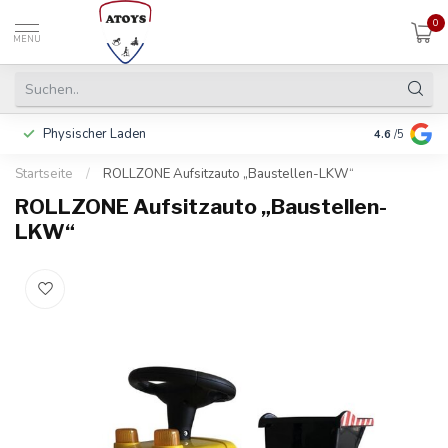
0
MENU
Physischer Laden
In 3 Raten 
4.6
/5
Startseite
/
ROLLZONE Aufsitzauto „Baustellen-LKW“
ROLLZONE Aufsitzauto „Baustellen-
LKW“