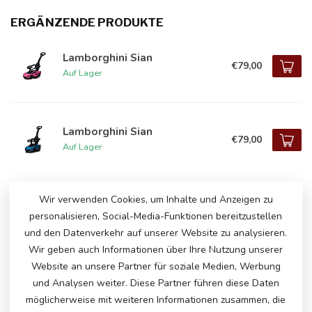
ERGÄNZENDE PRODUKTE
Lamborghini Sian
€79,00
Auf Lager
Lamborghini Sian
€79,00
Auf Lager
Wir verwenden Cookies, um Inhalte und Anzeigen zu
HABEN SIE FRAGEN ZU DIESEM
personalisieren, Social-Media-Funktionen bereitzustellen
PRODUKT?
und den Datenverkehr auf unserer Website zu analysieren.
Bitte kontaktieren Sie unseren Kundenservice
Wir geben auch Informationen über Ihre Nutzung unserer
über
info@atoys.nl
oder
+31 40 282 7447
. Wir
Website an unsere Partner für soziale Medien, Werbung
helfen Ihnen gerne weiter!
und Analysen weiter. Diese Partner führen diese Daten
möglicherweise mit weiteren Informationen zusammen, die