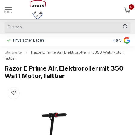
0
MENU
Physischer Laden
In 3 Raten 
4.6
/5
Startseite
/
Razor E Prime Air, Elektroroller mit 350 Watt Motor,
faltbar
Razor E Prime Air, Elektroroller mit 350
Watt Motor, faltbar