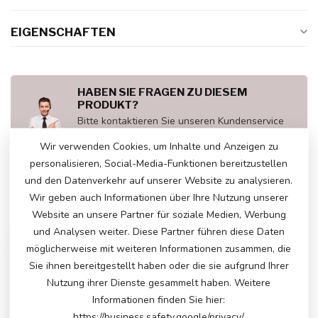
EIGENSCHAFTEN
HABEN SIE FRAGEN ZU DIESEM
PRODUKT?
Bitte kontaktieren Sie unseren Kundenservice
über
info@atoys.nl
oder
+31 40 282 7447
. Wir
helfen Ihnen gerne weiter!
Wir verwenden Cookies, um Inhalte und Anzeigen zu
personalisieren, Social-Media-Funktionen bereitzustellen
und den Datenverkehr auf unserer Website zu analysieren.
Wir geben auch Informationen über Ihre Nutzung unserer
ZULETZT ANGESEHEN
Website an unsere Partner für soziale Medien, Werbung
und Analysen weiter. Diese Partner führen diese Daten
möglicherweise mit weiteren Informationen zusammen, die
-10%
Sie ihnen bereitgestellt haben oder die sie aufgrund Ihrer
Nutzung ihrer Dienste gesammelt haben. Weitere
Informationen finden Sie hier:
https://business.safety.google/privacy/