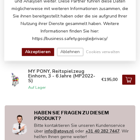
und Analysen weiter. Diese Partner führen diese Daten
MY PONY, reitendes zebra, 3 -
möglicherweise mit weiteren Informationen zusammen, die
6 Jahre (MP2001-S)
€195,00
Sie ihnen bereitgestellt haben oder die sie aufgrund Ihrer
Auf Lager
Nutzung ihrer Dienste gesammelt haben. Weitere
Informationen finden Sie hier:
MY PONY ®,
https://business.safety.google/privacy/
Elefantenreitspielzeug 3 - 6
€155,00
Jahre (ATS2011)
Akzeptieren
Ablehnen
Cookies verwalten
Auf Lager
MY PONY, Reitspielzeug
Einhorn, 3 - 6 Jahre (MP2022-
€195,00
S)
Auf Lager
HABEN SIE FRAGEN ZU DIESEM
PRODUKT?
Bitte kontaktieren Sie unseren Kundenservice
über
info@atoys.nl
oder
+31 40 282 7447
. Wir
helfen Ihnen gerne weiter!