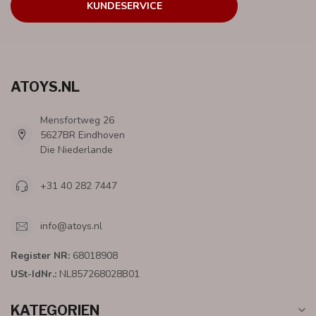
KUNDESERVICE
ATOYS.NL
Mensfortweg 26
5627BR Eindhoven
Die Niederlande
+31 40 282 7447
info@atoys.nl
Register NR:
68018908
USt-IdNr.:
NL857268028B01
KATEGORIEN