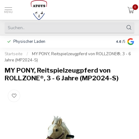
0
MENU
Physischer Laden
In 3 Raten 
4.6
/5
Startseite
/
MY PONY, Reitspielzeugpferd von ROLLZONE®, 3 - 6
Jahre (MP2024-S)
MY PONY, Reitspielzeugpferd von
ROLLZONE®, 3 - 6 Jahre (MP2024-S)