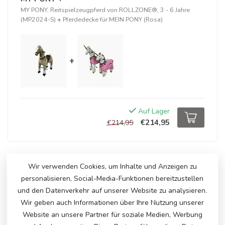
MY PONY, Reitspielzeugpferd von ROLLZONE®, 3 - 6 Jahre
(MP2024-S)
+
Pferdedecke für MEIN PONY (Rosa)
+
Auf Lager
€214,95
€214,95
ERGÄNZENDE PRODUKTE
Wir verwenden Cookies, um Inhalte und Anzeigen zu
personalisieren, Social-Media-Funktionen bereitzustellen
MY PONY, reitendes
Spielzeugpferd, 3 - 6 Jahre
und den Datenverkehr auf unserer Website zu analysieren.
€195,00
(MP2008-S)
Wir geben auch Informationen über Ihre Nutzung unserer
Auf Lager
Website an unsere Partner für soziale Medien, Werbung