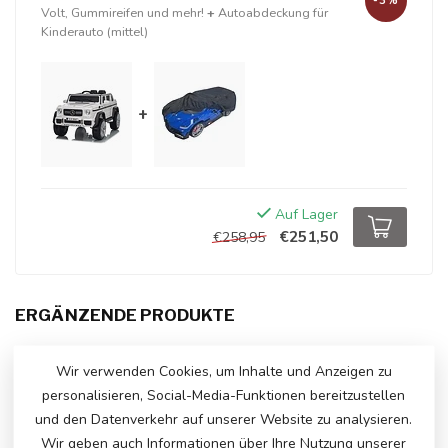
-3%
Volt, Gummireifen und mehr!
+
Autoabdeckung für
Kinderauto (mittel)
+
Auf Lager
€251,50
€258,95
ERGÄNZENDE PRODUKTE
MERCEDES-BENZ GLC 63
€290,00
Wir verwenden Cookies, um Inhalte und Anzeigen zu
€245,00
Auf Lager
personalisieren, Social-Media-Funktionen bereitzustellen
und den Datenverkehr auf unserer Website zu analysieren.
Wir geben auch Informationen über Ihre Nutzung unserer