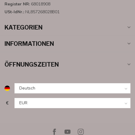
Register NR:
68018908
USt-IdNr.:
NL857268028B01
KATEGORIEN
INFORMATIONEN
ÖFFNUNGSZEITEN
€