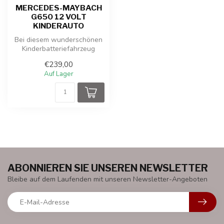
MERCEDES-MAYBACH
G650 12 VOLT
KINDERAUTO
Bei diesem wunderschönen
Kinderbatteriefahrzeug
handelt es sich um einen
€239,00
Mercede...
Auf Lager
ABONNIEREN SIE UNSEREN NEWSLETTER
Bleibe auf dem Laufenden mit unseren Newsletter-Angeboten