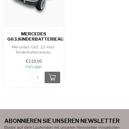
MERCEDES
G63,KINDERBATTERIEAUTO
Mercedes G63, 12-Volt-
Kinderbatterieauto,
Gummireifen, Ledersitz und
€219,00
mehr!
Auf Lager
ABONNIEREN SIE UNSEREN NEWSLETTER
Bleibe auf dem Laufenden mit unseren Newsletter-Angeboten