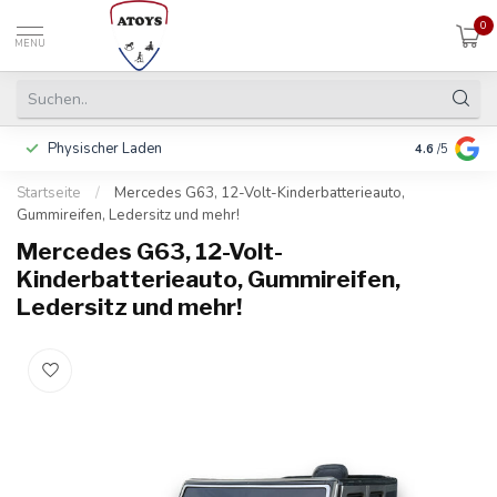
0
MENU
Physischer Laden
In 3 Raten 
4.6
/5
Startseite
/
Mercedes G63, 12-Volt-Kinderbatterieauto,
Gummireifen, Ledersitz und mehr!
Mercedes G63, 12-Volt-
Kinderbatterieauto, Gummireifen,
Ledersitz und mehr!