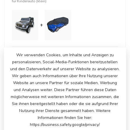
für Kinderauto (klein)
+
Auf Lager
Wir verwenden Cookies, um Inhalte und Anzeigen zu
€231,50
€238,95
personalisieren, Social-Media-Funktionen bereitzustellen
und den Datenverkehr auf unserer Website zu analysieren.
Wir geben auch Informationen über Ihre Nutzung unserer
Website an unsere Partner für soziale Medien, Werbung
ERGÄNZENDE PRODUKTE
und Analysen weiter. Diese Partner führen diese Daten
Mercedes G63 AMG, 24 Volt
möglicherweise mit weiteren Informationen zusammen, die
elektrisches Kinderauto
€410,00
Sie ihnen bereitgestellt haben oder die sie aufgrund Ihrer
Auf Lager
Nutzung ihrer Dienste gesammelt haben. Weitere
Informationen finden Sie hier:
https://business.safety.google/privacy/
Mercedes G63 AMG, 24 Volt