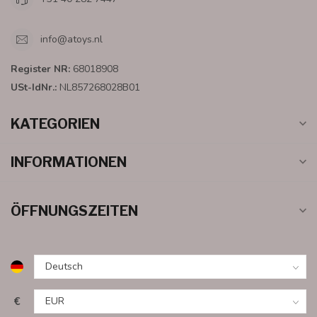
info@atoys.nl
Register NR:
68018908
USt-IdNr.:
NL857268028B01
KATEGORIEN
INFORMATIONEN
ÖFFNUNGSZEITEN
€