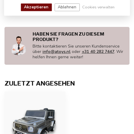
elektrisches Kinderauto
€399,00
Akzeptieren
Ablehnen
Cookies verwalten
Auf Lager
HABEN SIE FRAGEN ZU DIESEM
PRODUKT?
Bitte kontaktieren Sie unseren Kundenservice
über
info@atoys.nl
oder
+31 40 282 7447
. Wir
helfen Ihnen gerne weiter!
ZULETZT ANGESEHEN