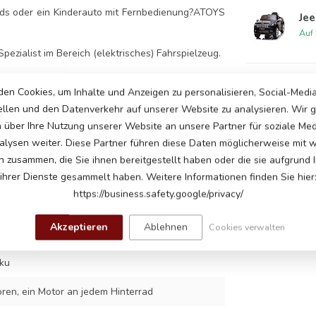
uads oder ein Kinderauto mit Fernbedienung?ATOYS
Je
Auf
pezialist im Bereich (elektrisches) Fahrspielzeug.
Selbstverständlich ist es auch möglich, Produkte
Je
en Cookies, um Inhalte und Anzeigen zu personalisieren, Social-Medi
iten
und
Abholadresse
an. Wenn Sie Fragen zu
Auf
ellen und den Datenverkehr auf unserer Website zu analysieren. Wir
n über Ihre Nutzung unserer Website an unsere Partner für soziale Me
lysen weiter. Diese Partner führen diese Daten möglicherweise mit 
n zusammen, die Sie ihnen bereitgestellt haben oder die sie aufgrund 
Je
lage
ihrer Dienste gesammelt haben. Weitere Informationen finden Sie hier
Auf
https://business.safety.google/privacy/
7
Akzeptieren
Ablehnen
Cookies verwalten
ge
ku
ren, ein Motor an jedem Hinterrad