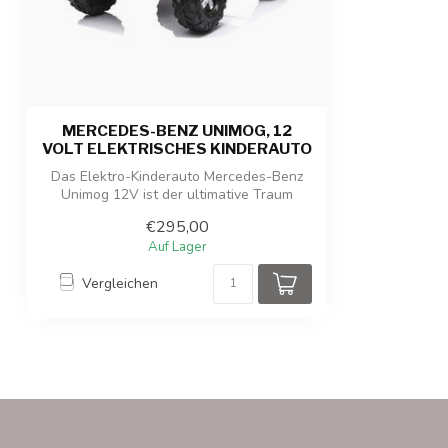
Produktabmessungen
108 x 68 x 88 c
Verpackungsabmessungen
110 x 67 x 41 c
Produkt-/Verpackungsgewicht
24,20 kg / 28,5
MERCEDES-BENZ UNIMOG, 12
VOLT ELEKTRISCHES KINDERAUTO
Das Elektro-Kinderauto Mercedes-Benz
Unimog 12V ist der ultimative Traum
kleiner...
€295,00
Auf Lager
Vergleichen