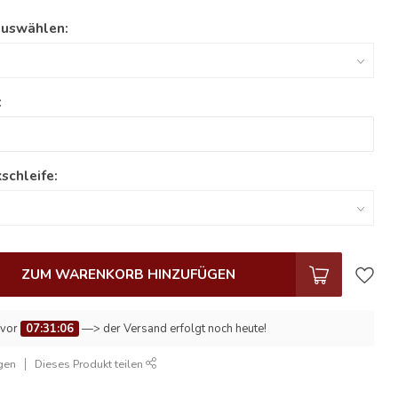
auswählen:
:
schleife:
ZUM WARENKORB HINZUFÜGEN
 vor
07:31:05
—> der Versand erfolgt noch heute!
gen
Dieses Produkt teilen