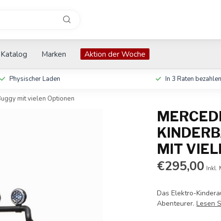
Katalog
Marken
Aktion der Woche
Physischer Laden
In 3 Raten bezahle
uggy mit vielen Optionen
MERCEDE
KINDERB
MIT VIE
€295,00
Inkl.
Das Elektro-Kindera
Abenteurer.
Lesen S