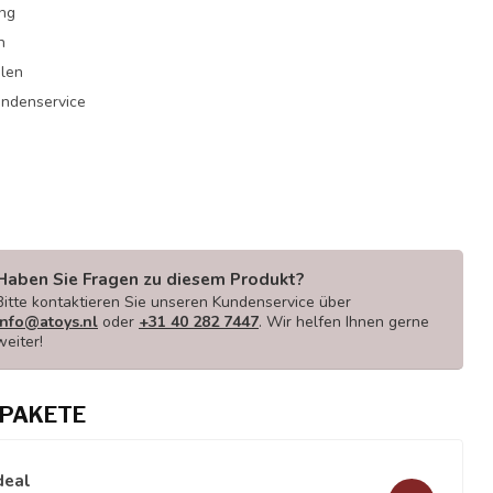
ung
n
hlen
undenservice
Haben Sie Fragen zu diesem Produkt?
Bitte kontaktieren Sie unseren Kundenservice über
info@atoys.nl
oder
+31 40 282 7447
. Wir helfen Ihnen gerne
weiter!
PAKETE
deal