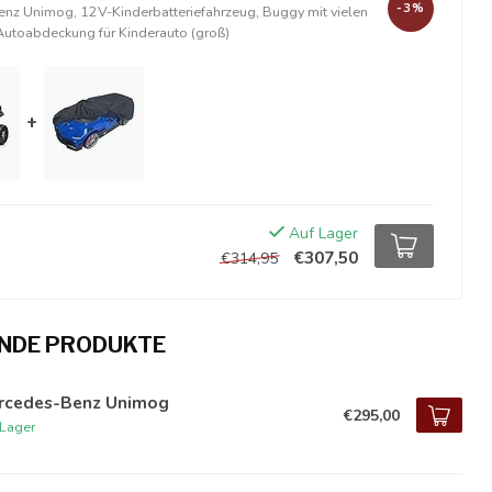
-3%
nz Unimog, 12V-Kinderbatteriefahrzeug, Buggy mit vielen
Autoabdeckung für Kinderauto (groß)
+
Auf Lager
€307,50
€314,95
NDE PRODUKTE
rcedes-Benz Unimog
€295,00
 Lager