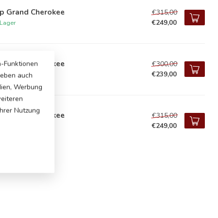
ep Grand Cherokee
€315,00
€249,00
 Lager
ep Grand Cherokee
a-Funktionen
€300,00
€239,00
 Lager
 geben auch
dien, Werbung
weiteren
Ihrer Nutzung
ep Grand Cherokee
€315,00
:
€249,00
 Lager