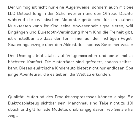
Der Unimog ist nicht nur eine Augenweide, sondern auch mit beei
LED-Beleuchtung in den Scheinwerfern und den Offroad-Dachleu
während die realistischen Motorstartgeräusche für ein authe
Musiktasten kann Ihr Kind seine Anwesenheit signalisieren, w
Eingängen und Bluetooth-Verbindung Ihrem Kind die Freiheit gibt,
ist einstellbar, so dass der Ton immer auf dem richtigen Pegel b
Spannungsanzeige über den Akkustatus, sodass Sie immer wissen,
Der Unimog steht stabil auf Vollgummireifen und bietet mit s
höchsten Komfort. Die Hinterräder sind gefedert, sodass selb
kann. Dieses elektrische Kinderauto bietet nicht nur endlosen Spa
junge Abenteurer, die es lieben, die Welt zu erkunden.
Qualität: Aufgrund des Produktionsprozesses können einige F
Elektrospielzeug sichtbar sein. Manchmal sind Teile nicht zu 1
üblich und gilt für alle Modelle, unabhängig davon, wo Sie sie k
zeigt.