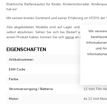
Elektrische Batterieautos für Kinder, Kindermotorräder, Kinderq
hat es!
Mit seinem breiten Sortiment und seiner Erfahrung ist ATOYS der S
Alle abgebildeten Modelle sind auf Lager und sofort lieferbar. 
Wir verwend
selbst abzuholen. Sehen Sie sich bei Bedarf unsere
Öffnungsze
bereitzust
einem Produkt haben, können Sie sich
gerne
an uns wenden.
Informatione
und Ana
EIGENSCHAFTEN
Informatione
Artikelnummer:
JJL199-camouf
EAN Code
742343128526
Farbe
Grün/Camoufla
Stromversorgung / Batterie
12 Volt 7Ah Ak
Motor
4x 12 Volt Moto