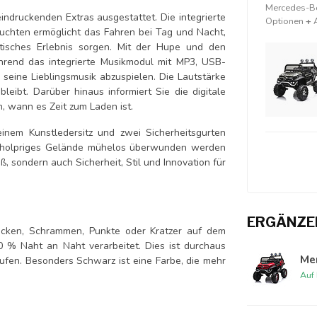
Mercedes-Be
ndruckenden Extras ausgestattet. Die integrierte
Optionen
+
chten ermöglicht das Fahren bei Tag und Nacht,
ntisches Erlebnis sorgen. Mit der Hupe und den
ährend das integrierte Musikmodul mit MP3, USB-
 seine Lieblingsmusik abzuspielen. Die Lautstärke
leibt. Darüber hinaus informiert Sie die digitale
 wann es Zeit zum Laden ist.
einem Kunstledersitz und zwei Sicherheitsgurten
st holpriges Gelände mühelos überwunden werden
ß, sondern auch Sicherheit, Stil und Innovation für
ERGÄNZE
lecken, Schrammen, Punkte oder Kratzer auf dem
00 % Naht an Naht verarbeitet. Dies ist durchaus
Me
aufen. Besonders Schwarz ist eine Farbe, die mehr
Auf