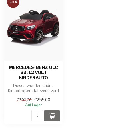
-15%
MERCEDES-BENZ GLC
63, 12 VOLT
KINDERAUTO
Dieses wunderschöne
Kinderbatteriefahrzeug wird
in Lizenz von Mercedes-Benz
€255,00
€300,00
herg...
Auf Lager