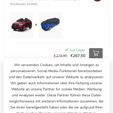
Kinderauto (mittel)
+
Auf Lager
€267,50
€274,95
Wir verwenden Cookies, um Inhalte und Anzeigen zu
personalisieren, Social-Media-Funktionen bereitzustellen
ERGÄNZENDE PRODUKTE
und den Datenverkehr auf unserer Website zu analysieren.
Wir geben auch Informationen über Ihre Nutzung unserer
MERCEDES-BENZ GLC 63 12-
€300,00
Website an unsere Partner für soziale Medien, Werbung
Volt-Kinderauto
€255,00
und Analysen weiter. Diese Partner führen diese Daten
Auf Lager
möglicherweise mit weiteren Informationen zusammen, die
Sie ihnen bereitgestellt haben oder die sie aufgrund Ihrer