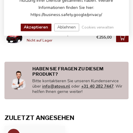
Nutzung ihrer Dienste gesammelt haben. Weitere
Mercedes-Benz GLE 450
€259,00
Informationen finden Sie hier:
Auf Lager
https://business.safety.google/privacy/
Akzeptieren
Ablehnen
Cookies verwalten
Mercedes-Benz EQA 250
€255,00
Nicht auf Lager
HABEN SIE FRAGEN ZU DIESEM
PRODUKT?
Bitte kontaktieren Sie unseren Kundenservice
über
info@atoys.nl
oder
+31 40 282 7447
. Wir
helfen Ihnen gerne weiter!
ZULETZT ANGESEHEN